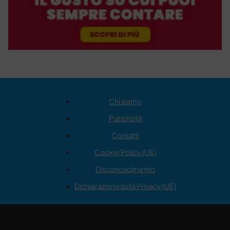
Chi siamo
Pubblicità
Contatti
Cookie Policy (UE)
Disconoscimento
Dichiarazione sulla Privacy (UE)