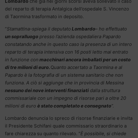
Lombardo
che già nei giorni scorsi aveva sollevato il caso
del reparto di terapia Antalgica dell’ospedale S. Vincenzo
di Taormina trasformato in deposito.
“
Stamattina-spiega il deputato
Lombardo
– ho effettuato
un sopralluogo
presso l’azienda ospedaliera Papardo
constatando anche in questo caso la presenza di un intero
reparto di terapia intensiva con 16 posti letto mai entrato
in funzione con
macchinari ancora imballati per un costo
di tre milioni di euro
.
Q
uanto accertato a Taormina e al
Papardo è la fotografia di un sistema sanitario che non
funziona. A ciò si aggiunge che in provincia di Messina
nessuno dei nove interventi finanziati
dalla struttura
commissariale con un impegno di risorse pari a oltre 20
milioni di euro
è stato completato e consegnato
“.
Lombardo denuncia lo spreco di risorse finanziarie e invita
il Presidente Schifani quale commissario straordinario a
fare chiarezza su quanto rilevato. “
È possibile, si chiede