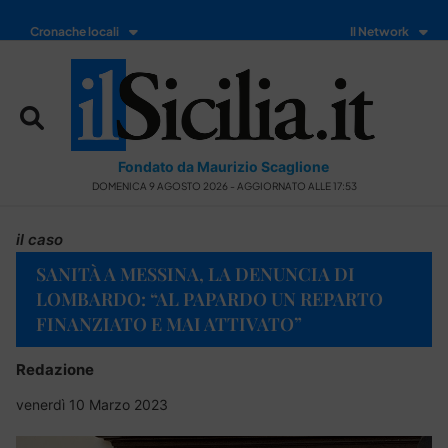
Cronache locali
Il Network
Fondato da Maurizio Scaglione
DOMENICA 9 AGOSTO 2026 - AGGIORNATO ALLE 17:53
il caso
SANITÀ A MESSINA, LA DENUNCIA DI
LOMBARDO: “AL PAPARDO UN REPARTO
FINANZIATO E MAI ATTIVATO”
Redazione
venerdì 10 Marzo 2023