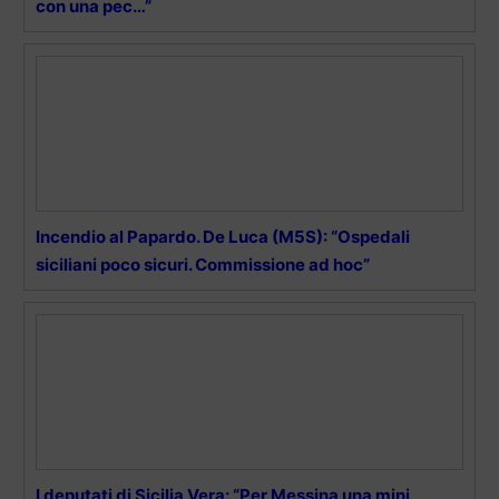
con una pec…”
Incendio al Papardo. De Luca (M5S): “Ospedali
siciliani poco sicuri. Commissione ad hoc”
I deputati di Sicilia Vera: “Per Messina una mini