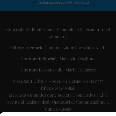
Dichiarazione sulla Privacy (UE)
Copyright © ilSicilia | aut. Tribunale di Palermo n.11 del
29/09/2015
Editore: Mercurio Comunicazione Soc. Coop. A.R.L.
Direttore Editoriale: Maurizio Scaglione
Direttore Responsabile: Maria Calabrese
p.zza Sant’Oliva, 9 – 90141 – Palermo – 091335557
P.IVA: 06334930820
Mercurio Comunicazione Società Cooperativa a r.l. è
iscritta al Registro degli Operatori di Comunicazione al
numero 26988