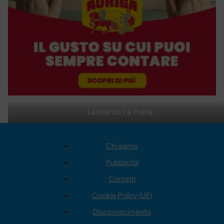
Leonardo La Piana
Chi siamo
Pubblicità
Contatti
Cookie Policy (UE)
Disconoscimento