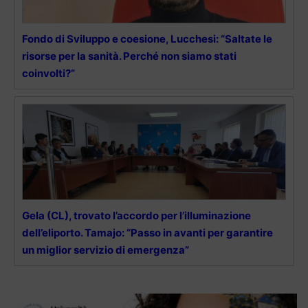
Fondo di Sviluppo e coesione, Lucchesi: “Saltate le
risorse per la sanità. Perché non siamo stati
coinvolti?”
Gela (CL), trovato l’accordo per l’illuminazione
dell’eliporto. Tamajo: “Passo in avanti per garantire
un miglior servizio di emergenza”