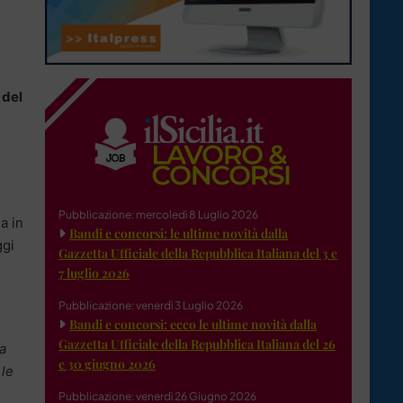
 del
Pubblicazione: mercoledì 8 Luglio 2026
a in
Bandi e concorsi: le ultime novità dalla
ggi
Gazzetta Ufficiale della Repubblica Italiana del 3 e
7 luglio 2026
Pubblicazione: venerdì 3 Luglio 2026
Bandi e concorsi: ecco le ultime novità dalla
Gazzetta Ufficiale della Repubblica Italiana del 26
a
e 30 giugno 2026
 le
Pubblicazione: venerdì 26 Giugno 2026