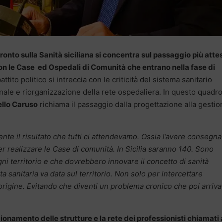
fronto sulla Sanità siciliana si concentra sul passaggio più atte
 con le Case ed Ospedali di Comunità che entrano nella fase di
battito politico si intreccia con le criticità del sistema sanitario
onale e riorganizzazione della rete ospedaliera. In questo quadr
llo Caruso
richiama il passaggio dalla progettazione alla gestio
te il risultato che tutti ci attendevamo. Ossia l’avere consegna
er realizzare le Case di comunità. In Sicilia saranno 140. Sono
ni territorio e che dovrebbero innovare il concetto di sanità
a sanitaria va data sul territorio. Non solo per intercettare
’origine. Evitando che diventi un problema cronico che poi arriva
ionamento delle strutture e la rete dei professionisti chiamati 