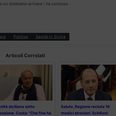
i a cui dobbiamo arrivare”,
ha concluso.
aca
Politica
Sanità in Sicilia
Articoli Correlati
nità siciliana sotto
Salute, Regione recluta 16
essione, Costa: “Che fine ha
medici stranieri. Schifani: