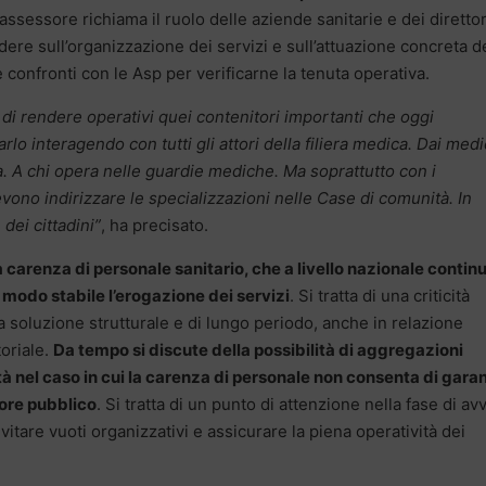
l’assessore richiama il ruolo delle aziende sanitarie e dei direttor
ere sull’organizzazione dei servizi e sull’attuazione concreta d
 confronti con le Asp per verificarne la tenuta operativa.
di rendere operativi quei contenitori importanti che oggi
 interagendo con tutti gli attori della filiera medica. Dai medic
ia. A chi opera nelle guardie mediche. Ma soprattutto con i
vono indirizzare le specializzazioni nelle Case di comunità. In
dei cittadini”
, ha precisato.
a carenza di personale sanitario, che a livello nazionale contin
 modo stabile l’erogazione dei servizi
. Si tratta di una criticità
a soluzione strutturale e di lungo periodo, anche in relazione
toriale.
Da tempo si discute della possibilità di aggregazioni
tà nel caso in cui la carenza di personale non consenta di garan
tore pubblico
. Si tratta di un punto di attenzione nella fase di av
evitare vuoti organizzativi e assicurare la piena operatività dei