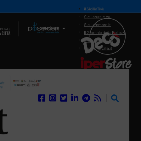
il SiciliaTivù
Siciliarurale.eu
Siciliammare.it
Il Network
Il Giornale della Bellezza
Siciliamedica.it
Sanitainsicilia.it