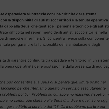
rete ospedaliera si intreccia con una criticità del sistema
on la disponibilità di autisti soccorritori e la tenuta operativa
a fa capo alla Seus, che gestisce il personale tecnico e gli autisti
rate difficoltà nel reperimento degli autisti soccorritori e nella
pa di medici e infermieri. Si concentra invece sulla componente
entale per garantire la funzionalità delle ambulanze e degli
à di garantire continuità tra ospedale e territorio, in un sistem
la piena operatività delle postazioni e dalla presenza di equipa
 può consentire alla Seus di superare quel limite posto nei
 Lo facciamo perché riteniamo questo un servizio assolutamente
a problemi politici. Problemi su cui abbiamo massimo rispetto m
Abbiamo comunque chiesto alla Seus di indicare quali sono oggi
le figure adibite al servizio del 118. Da lì dobbiamo partire per