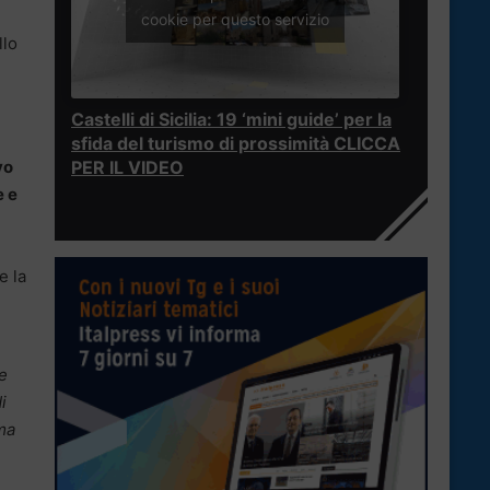
cookie per questo servizio
llo
Castelli di Sicilia: 19 ‘mini guide’ per la
sfida del turismo di prossimità CLICCA
vo
PER IL VIDEO
e e
e la
re
i
ema