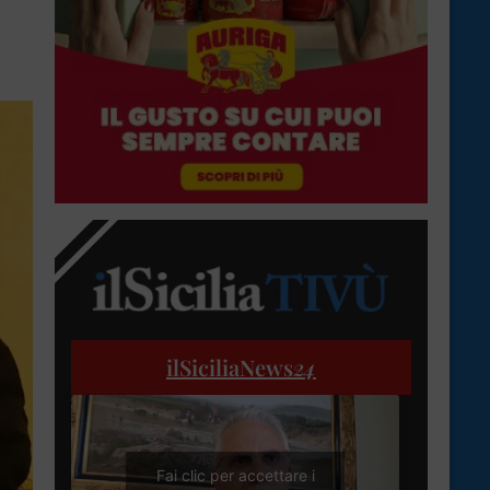
ilSiciliaNews
24
Fai clic per accettare i