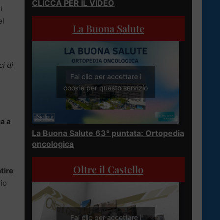
CLICCA PER IL VIDEO
i
el
La Buona Salute
i di
Fai clic per accettare i
cookie per questo servizio
ua a
La Buona Salute 63° puntata: Ortopedia
oncologica
Oltre il Castello
tire
vio
Fai clic per accettare i