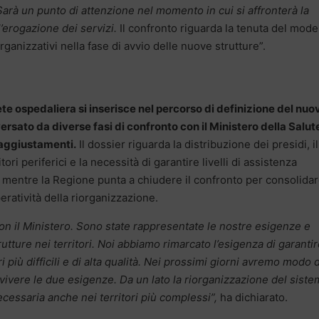
“Sarà un punto di attenzione nel momento in cui si affronterà la
l’erogazione dei servizi.
Il confronto riguarda la tenuta del mode
rganizzativi nella fase di avvio delle nuove strutture”.
 rete ospedaliera si inserisce nel percorso di definizione del nuo
versato da diverse fasi di confronto con il Ministero della Salut
 aggiustamenti.
Il dossier riguarda la distribuzione dei presidi, il
tori periferici e la necessità di garantire livelli di assistenza
e, mentre la Regione punta a chiudere il confronto per consolidar
ratività della riorganizzazione.
on il Ministero. Sono state rappresentate le nostre esigenze e
rutture nei territori. Noi abbiamo rimarcato l’esigenza di garanti
 più difficili e di alta qualità. Nei prossimi giorni avremo modo d
nvivere le due esigenze. Da un lato la riorganizzazione del sist
 necessaria anche nei territori più complessi”,
ha dichiarato.