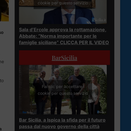
cookie per questo servizio
Sala d’Ercole approva la rottamazione,
so
Abbate: “Norma importante per le
famiglie siciliane” CLICCA PER IL VIDEO
o
BarSicilia
ne
to
Fai clic per accettare i
cookie per questo servizio
Bar Sicilia, a Ispica la sfida per il futuro
passa dal nuovo governo della città
a