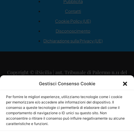
Pubblicità
Contatti
Cookie Policy (UE)
Disconoscimento
Dichiarazione sulla Privacy (UE)
Copyright © ilSicilia | aut. Tribunale di Palermo n.11 del
29/09/2015
Gestisci Consenso Cookie
Editore: Mercurio Comunicazione Soc. Coop. A.R.L.
Per fornire le migliori esperienze, utilizziamo tecnologie come i cookie
per memorizzare e/o accedere alle informazioni del dispositivo. Il
Direttore Editoriale: Maurizio Scaglione
consenso a queste tecnologie ci permetterà di elaborare dati come il
comportamento di navigazione o ID unici su questo sito. Non
Direttore Responsabile: Maria Calabrese
acconsentire o ritirare il consenso può influire negativamente su alcune
caratteristiche e funzioni.
p.zza Sant’Oliva, 9 – 90141 – Palermo – 091335557