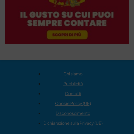
Chi siamo
Pubblicità
Contatti
Cookie Policy (UE)
Disconoscimento
Dichiarazione sulla Privacy (UE)