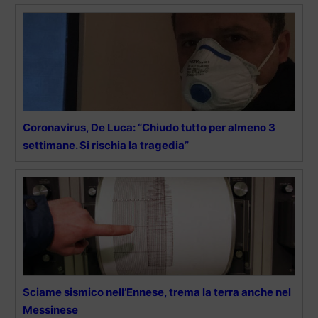
Coronavirus, De Luca: “Chiudo tutto per almeno 3
settimane. Si rischia la tragedia”
Sciame sismico nell’Ennese, trema la terra anche nel
Messinese