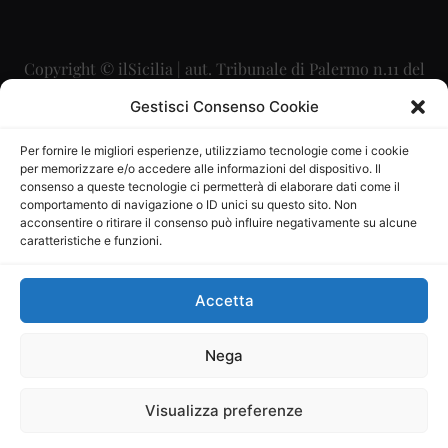
Copyright © ilSicilia | aut. Tribunale di Palermo n.11 del
29/09/2015
Gestisci Consenso Cookie
Editore: Mercurio Comunicazione Soc. Coop. A.R.L.
Per fornire le migliori esperienze, utilizziamo tecnologie come i cookie
per memorizzare e/o accedere alle informazioni del dispositivo. Il
Direttore Editoriale: Maurizio Scaglione
consenso a queste tecnologie ci permetterà di elaborare dati come il
comportamento di navigazione o ID unici su questo sito. Non
Direttore Responsabile: Maria Calabrese
acconsentire o ritirare il consenso può influire negativamente su alcune
caratteristiche e funzioni.
p.zza Sant’Oliva, 9 – 90141 – Palermo – 091335557
P.IVA: 06334930820
Accetta
Mercurio Comunicazione Società Cooperativa a r.l. è
iscritta al Registro degli Operatori di Comunicazione al
Nega
numero 26988
Visualizza preferenze
Sito gestito da
La Digitale srl
–
info@ladigitale.it