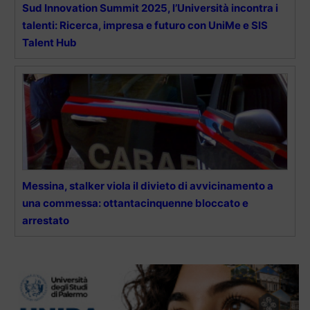
Sud Innovation Summit 2025, l’Università incontra i
talenti: Ricerca, impresa e futuro con UniMe e SIS
Talent Hub
Messina, stalker viola il divieto di avvicinamento a
una commessa: ottantacinquenne bloccato e
arrestato