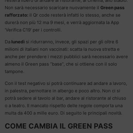
resterà libero di andare al ristorante, al cinema, allo stadio.
Non sarà necessario scaricare nuovamente il
Green pass
rafforzato:
il Qr code resterà infatti lo stesso, anche se
durerà non più 12 ma 9 mesi, e verrà aggiornata la App
‘Verifica C19’ per i controlli.
Da
lunedì
si ridurranno, invece, gli spazi per gli oltre 6
milioni di italiani non vaccinati: scatta la nuova stretta e
anche per prendere i mezzi pubblici sarà necessario avere
almeno il Green pass “base”, che si ottiene con il solo
tampone.
Con il test negativo si potrà continuare ad andare a lavoro,
in palestra, pernottare in albergo e poco altro. Non ci si
potrà sedere al tavolo al bar, andare al ristorante al chiuso
o a teatro. Il mancato rispetto delle regole comporta una
multa da 400 a mille euro. Di seguito le principali novità.
COME CAMBIA IL GREEN PASS