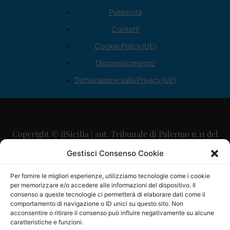
Pubblicità
Contatti
Cookie Policy (UE)
Disconoscimento
Dichiarazione sulla Privacy (UE)
Copyright © ilSicilia | aut. Tribunale di Palermo n.11 del
29/09/2015
Gestisci Consenso Cookie
Editore: Mercurio Comunicazione Soc. Coop. A.R.L.
Per fornire le migliori esperienze, utilizziamo tecnologie come i cookie
per memorizzare e/o accedere alle informazioni del dispositivo. Il
Direttore Editoriale: Maurizio Scaglione
consenso a queste tecnologie ci permetterà di elaborare dati come il
comportamento di navigazione o ID unici su questo sito. Non
Direttore Responsabile: Maria Calabrese
acconsentire o ritirare il consenso può influire negativamente su alcune
caratteristiche e funzioni.