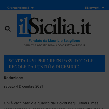
Cronache locali
Il Network
Fondato da Maurizio Scaglione
SABATO 8 AGOSTO 2026 - AGGIORNATO ALLE 10:19
SCATTA IL SUPER GREEN PASS, ECCO LE
REGOLE DA LUNEDÌ 6 DICEMBRE
Redazione
sabato 4 Dicembre 2021
Chi è vaccinato o è guarito dal
Covid
negli ultimi 6 mesi