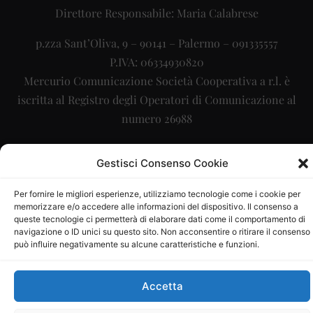
Direttore Responsabile: Maria Calabrese
p.zza Sant’Oliva, 9 – 90141 – Palermo – 091335557
P.IVA: 06334930820
Mercurio Comunicazione Società Cooperativa a r.l. è
iscritta al Registro degli Operatori di Comunicazione al
numero 26988
Sito gestito da
La Digitale srl
–
info@ladigitale.it
Gestisci Consenso Cookie
Per fornire le migliori esperienze, utilizziamo tecnologie come i cookie per
memorizzare e/o accedere alle informazioni del dispositivo. Il consenso a
queste tecnologie ci permetterà di elaborare dati come il comportamento di
navigazione o ID unici su questo sito. Non acconsentire o ritirare il consenso
può influire negativamente su alcune caratteristiche e funzioni.
Accetta