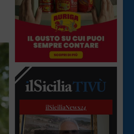
ilSiciliaNews
24