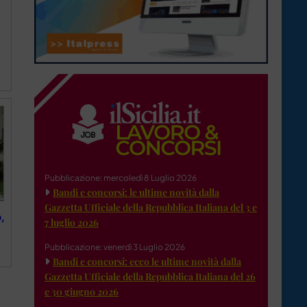
Pubblicazione: mercoledì 8 Luglio 2026
Bandi e concorsi: le ultime novità dalla
Gazzetta Ufficiale della Repubblica Italiana del 3 e
,
7 luglio 2026
Pubblicazione: venerdì 3 Luglio 2026
Bandi e concorsi: ecco le ultime novità dalla
Gazzetta Ufficiale della Repubblica Italiana del 26
e 30 giugno 2026