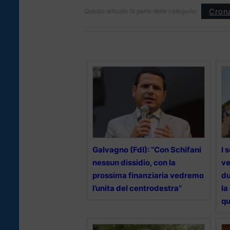
Cron
Questo articolo fa parte delle categorie:
Galvagno (FdI): “Con Schifani
I 
nessun dissidio, con la
ve
prossima finanziaria vedremo
du
l’unita del centrodestra”
la
qu