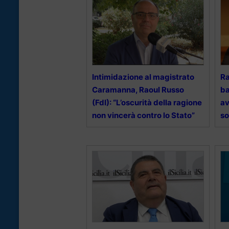
Intimidazione al magistrato
Ra
Caramanna, Raoul Russo
ba
(FdI): “L’oscurità della ragione
av
non vincerà contro lo Stato”
so