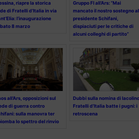
ssina, riapre la storica
Gruppo FI all’Ars: “Mai
de di Fratelli d’Italia in via
mancato il nostro sostegno al
nt’Elia: l’inaugurazione
presidente Schifani,
bato 8 marzo
dispiaciuti per le critiche di
alcuni colleghi di partito”
os all’Ars, opposizioni sul
Dubbi sulla nomina di Iacolino
ede di guerra contro
Fratelli d’Italia batte i pugni: i
hifani: sulla manovra ter
retroscena
piomba lo spettro del rinvio