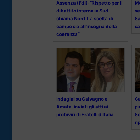
Assenza (FdI): “Rispetto per il
Me
dibattito interno in Sud
se
chiama Nord. La scelta di
Sa
campo sia all’insegna della
sa
coerenza”
Indagini su Galvagno e
Ca
Amata, inviati gli atti ai
pi
probiviri di Fratelli d’Italia
Sc
ri