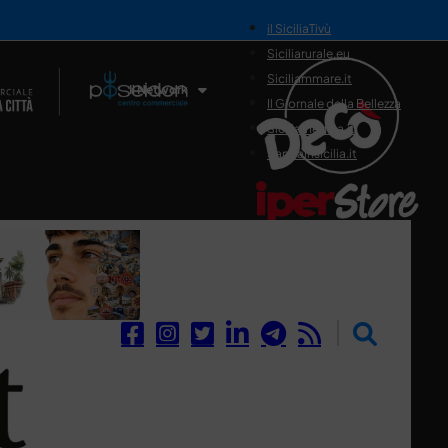
il SiciliaTivù
Siciliarurale.eu
Siciliammare.it
Il Network
Il Giornale della Bellezza
Siciliamedica.it
Sanitainsicilia.it