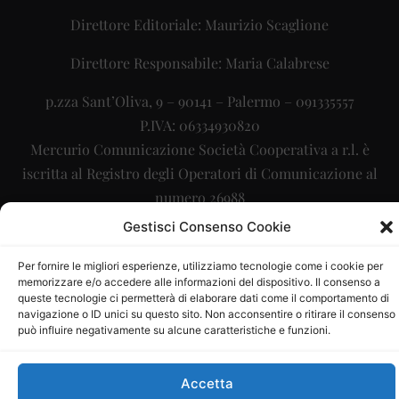
Direttore Editoriale: Maurizio Scaglione
Direttore Responsabile: Maria Calabrese
p.zza Sant’Oliva, 9 – 90141 – Palermo – 091335557
P.IVA: 06334930820
Mercurio Comunicazione Società Cooperativa a r.l. è
iscritta al Registro degli Operatori di Comunicazione al
numero 26988
Gestisci Consenso Cookie
Sito gestito da
La Digitale srl
–
info@ladigitale.it
Per fornire le migliori esperienze, utilizziamo tecnologie come i cookie per
memorizzare e/o accedere alle informazioni del dispositivo. Il consenso a
queste tecnologie ci permetterà di elaborare dati come il comportamento di
navigazione o ID unici su questo sito. Non acconsentire o ritirare il consenso
può influire negativamente su alcune caratteristiche e funzioni.
Accetta