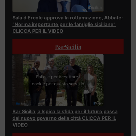
Sala d’Ercole approva la rottamazione, Abbate:
“Norma importante per le famiglie siciliane”
CLICCA PER IL VIDEO
BarSicilia
Fai clic per accettare i
cookie per questo servizio
Bar Sicilia, a Ispica la sfida per il futuro passa
dal nuovo governo della città CLICCA PER IL
VIDEO