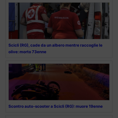
Scicli (RG), cade da un albero mentre raccoglie le
olive: morto 73enne
Scontro auto-scooter a Scicli (RG): muore 19enne