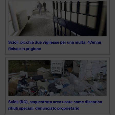
Scicli, picchia due vigilesse per una multa: 47enne
finisce in prigione
Scicli (RG), sequestrata area usata come discarica
rifiuti speciali: denunciato proprietario