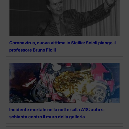
Coronavirus, nuova vittima in Sicilia: Scicli piange il
professore Bruno Ficili
Incidente mortale nella notte sulla A18: auto si
schianta contro il muro della galleria