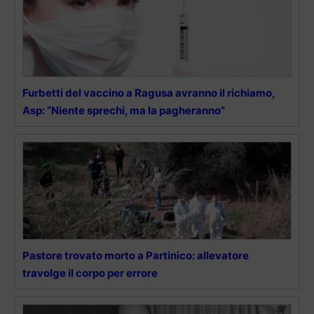
Furbetti del vaccino a Ragusa avranno il richiamo,
Asp: “Niente sprechi, ma la pagheranno”
Pastore trovato morto a Partinico: allevatore
travolge il corpo per errore