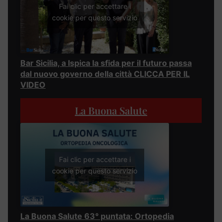
Fai clic per accettare i
cookie per questo servizio
Bar Sicilia, a Ispica la sfida per il futuro passa
dal nuovo governo della città CLICCA PER IL
VIDEO
La Buona Salute
Fai clic per accettare i
cookie per questo servizio
La Buona Salute 63° puntata: Ortopedia