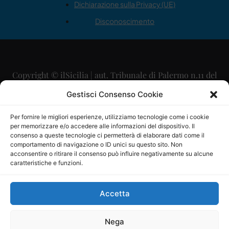
Dichiarazione sulla Privacy (UE)
Disconoscimento
Copyright © ilSicilia | aut. Tribunale di Palermo n.11 del
29/09/2015
Gestisci Consenso Cookie
Editore: Mercurio Comunicazione Soc. Coop. A.R.L.
Per fornire le migliori esperienze, utilizziamo tecnologie come i cookie
per memorizzare e/o accedere alle informazioni del dispositivo. Il
Direttore Editoriale: Maurizio Scaglione
consenso a queste tecnologie ci permetterà di elaborare dati come il
comportamento di navigazione o ID unici su questo sito. Non
Direttore Responsabile: Maria Calabrese
acconsentire o ritirare il consenso può influire negativamente su alcune
caratteristiche e funzioni.
p.zza Sant’Oliva, 9 – 90141 – Palermo – 091335557
P.IVA: 06334930820
Accetta
Mercurio Comunicazione Società Cooperativa a r.l. è
iscritta al Registro degli Operatori di Comunicazione al
Nega