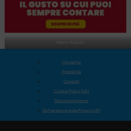
Mario Ridulfo
Chi siamo
Pubblicità
Contatti
Cookie Policy (UE)
Disconoscimento
Dichiarazione sulla Privacy (UE)