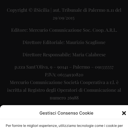
Copyright © ilSicilia | aut. Tribunale di Palermo n.11 del
29/09/2015
Editore: Mercurio Comunicazione Soc. Coop. A.R.L.
Direttore Editoriale: Maurizio Scaglione
Direttore Responsabile: Maria Calabrese
p.zza Sant’Oliva, 9 – 90141 – Palermo – 091335557
P.IVA: 06334930820
Mercurio Comunicazione Società Cooperativa a r.l. è
iscritta al Registro degli Operatori di Comunicazione al
numero 26988
Sito gestito da
La Digitale srl
–
info@ladigitale.it
Gestisci Consenso Cookie
Per fornire le migliori esperienze, utilizziamo tecnologie come i cookie per