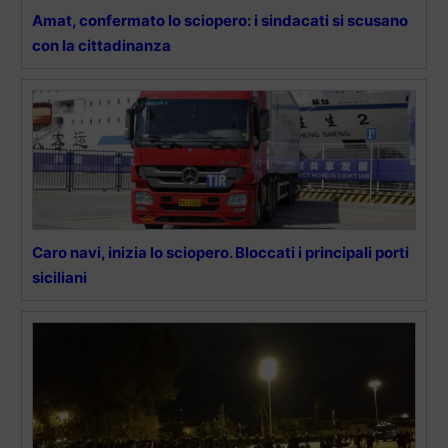
Amat, confermato lo sciopero: i sindacati si scusano
con la cittadinanza
Caro navi, inizia lo sciopero. Bloccati i principali porti
siciliani