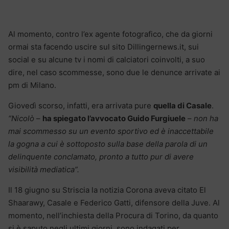
Al momento, contro l’ex agente fotografico, che da giorni
ormai sta facendo uscire sul sito Dillingernews.it, sui
social e su alcune tv i nomi di calciatori coinvolti, a suo
dire, nel caso scommesse, sono due le denunce arrivate ai
pm di Milano.
Giovedì scorso, infatti, era arrivata pure
quella di Casale
.
“Nicolò
–
ha spiegato l’avvocato Guido Furgiuele
–
non ha
mai scommesso su un evento sportivo ed è inaccettabile
la gogna a cui è sottoposto sulla base della parola di un
delinquente conclamato, pronto a tutto pur di avere
visibilità mediatica”.
Il 18 giugno su Striscia la notizia Corona aveva citato El
Shaarawy, Casale e Federico Gatti, difensore della Juve. Al
momento, nell’inchiesta della Procura di Torino, da quanto
si è saputo negli ultimi giorni, sono indagati per