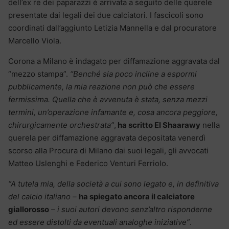
dell’ex re dei paparazzi è arrivata a seguito delle querele
presentate dai legali dei due calciatori. I fascicoli sono
coordinati dall’aggiunto Letizia Mannella e dal procuratore
Marcello Viola.
Corona a Milano è indagato per diffamazione aggravata dal
“mezzo stampa”.
“Benché sia poco incline a espormi
pubblicamente, la mia reazione non può che essere
fermissima. Quella che è avvenuta è stata, senza mezzi
termini, un’operazione infamante e, cosa ancora peggiore,
chirurgicamente orchestrata”
,
ha scritto El Shaarawy
nella
querela per diffamazione aggravata depositata venerdì
scorso alla Procura di Milano dai suoi legali, gli avvocati
Matteo Uslenghi e Federico Venturi Ferriolo.
“A tutela mia, della società a cui sono legato e, in definitiva
del calcio italiano –
ha spiegato ancora il calciatore
giallorosso
– i suoi autori devono senz’altro risponderne
ed essere distolti da eventuali analoghe iniziative”
.