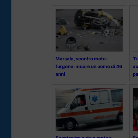
Marsala, scontro moto-
Tr
furgone: muore un uomo di 46
au
anni
pa
Scontro tra auto e moto a
Sc