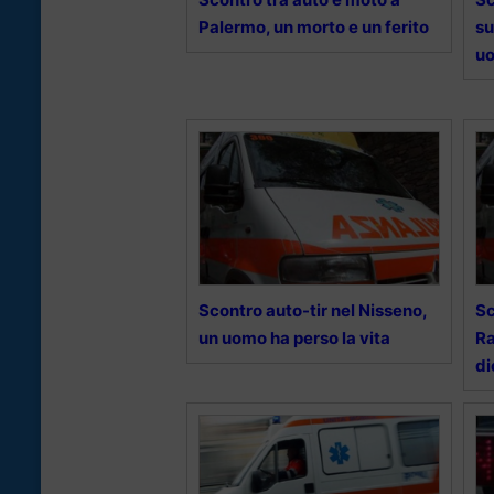
Palermo, un morto e un ferito
su
uo
Scontro auto-tir nel Nisseno,
Sc
un uomo ha perso la vita
Ra
di