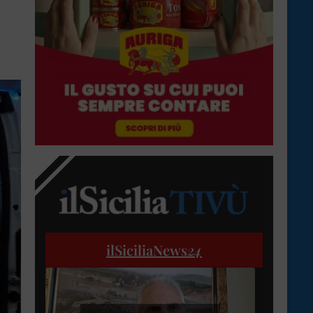
ilSiciliaNews
24