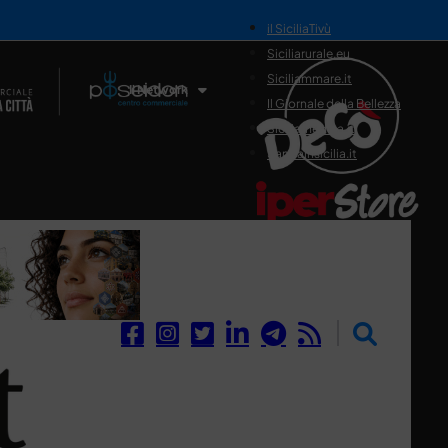
il SiciliaTivù
Siciliarurale.eu
Siciliammare.it
Il Network
Il Giornale della Bellezza
Siciliamedica.it
Sanitainsicilia.it