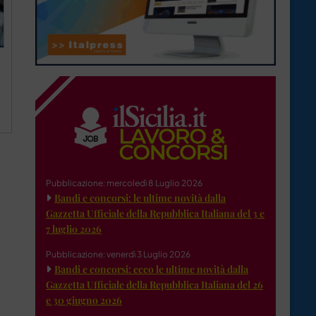
Pubblicazione: mercoledì 8 Luglio 2026
Bandi e concorsi: le ultime novità dalla
Gazzetta Ufficiale della Repubblica Italiana del 3 e
7 luglio 2026
Pubblicazione: venerdì 3 Luglio 2026
Bandi e concorsi: ecco le ultime novità dalla
Gazzetta Ufficiale della Repubblica Italiana del 26
e 30 giugno 2026