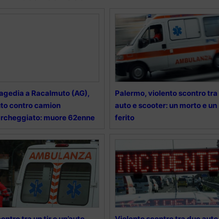
agedia a Racalmuto (AG),
Palermo, violento scontro tra
to contro camion
auto e scooter: un morto e un
rcheggiato: muore 62enne
ferito
ontro tra un tir e un’auto
Violento scontro tra due auto