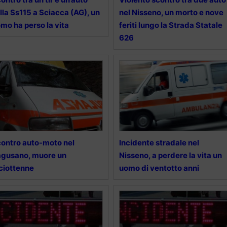
lla Ss115 a Sciacca (AG), un
nel Nisseno, un morto e nove
mo ha perso la vita
feriti lungo la Strada Statale
626
ontro auto-moto nel
Incidente stradale nel
gusano, muore un
Nisseno, a perdere la vita un
ciottenne
uomo di ventotto anni