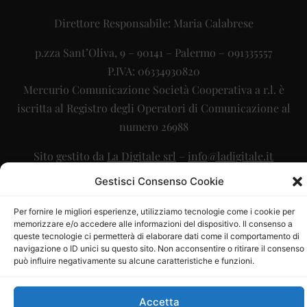
Direttore Responsabile: Maria Calabrese
p.zza Sant’Oliva, 9 – 90141 – Palermo – 091335557
P.IVA: 06334930820
Mercurio Comunicazione Società Cooperativa a r.l. è
iscritta al Registro degli Operatori di Comunicazione al
numero 26988
Sito gestito da
La Digitale srl
–
info@ladigitale.it
Gestisci Consenso Cookie
Per fornire le migliori esperienze, utilizziamo tecnologie come i cookie per
memorizzare e/o accedere alle informazioni del dispositivo. Il consenso a
queste tecnologie ci permetterà di elaborare dati come il comportamento di
navigazione o ID unici su questo sito. Non acconsentire o ritirare il consenso
può influire negativamente su alcune caratteristiche e funzioni.
Accetta