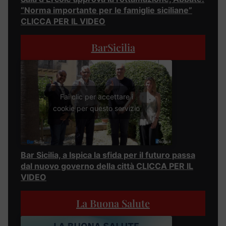
“Norma importante per le famiglie siciliane”
CLICCA PER IL VIDEO
BarSicilia
Fai clic per accettare i
cookie per questo servizio
Bar Sicilia, a Ispica la sfida per il futuro passa
dal nuovo governo della città CLICCA PER IL
VIDEO
La Buona Salute