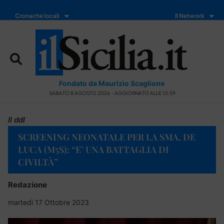
Cronache locali
Il Network
Fondato da Maurizio Scaglione
SABATO 8 AGOSTO 2026 - AGGIORNATO ALLE 10:59
Il ddl
SCREENING NEONATALE PER LA SMA, DE
LUCA (M5S): “E’ UNA BATTAGLIA DI
CIVILTÀ”
Redazione
martedì 17 Ottobre 2023