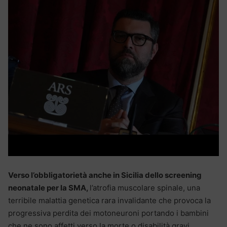
Verso l’obbligatorietà anche in Sicilia dello screening
neonatale per la SMA,
l’atrofia muscolare spinale, una
terribile malattia genetica rara invalidante che provoca la
progressiva perdita dei motoneuroni portando i bambini
che ne sono affetti verso la morte o disabilità gravi