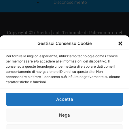
Disconoscimento
Copyright © ilSicilia | aut. Tribunale di Palermo n.11 del
29/09/2015
Gestisci Consenso Cookie
Editore: Mercurio Comunicazione Soc. Coop. A.R.L.
Per fornire le migliori esperienze, utilizziamo tecnologie come i cookie
per memorizzare e/o accedere alle informazioni del dispositivo. Il
Direttore Editoriale: Maurizio Scaglione
consenso a queste tecnologie ci permetterà di elaborare dati come il
comportamento di navigazione o ID unici su questo sito. Non
Direttore Responsabile: Maria Calabrese
acconsentire o ritirare il consenso può influire negativamente su alcune
caratteristiche e funzioni.
p.zza Sant’Oliva, 9 – 90141 – Palermo – 091335557
P.IVA: 06334930820
Accetta
Mercurio Comunicazione Società Cooperativa a r.l. è
iscritta al Registro degli Operatori di Comunicazione al
Nega
numero 26988