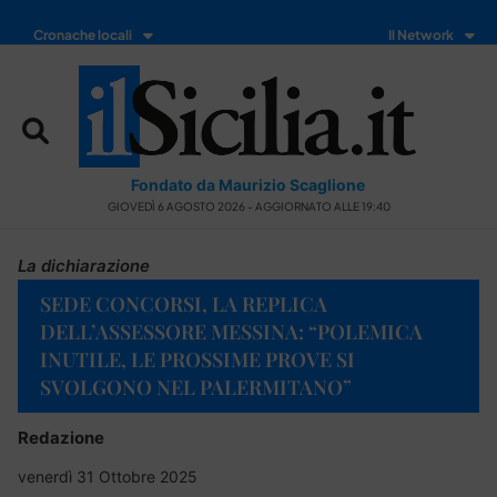
Cronache locali
Il Network
Fondato da Maurizio Scaglione
GIOVEDÌ 6 AGOSTO 2026 - AGGIORNATO ALLE 19:40
La dichiarazione
SEDE CONCORSI, LA REPLICA
DELL’ASSESSORE MESSINA: “POLEMICA
INUTILE, LE PROSSIME PROVE SI
SVOLGONO NEL PALERMITANO”
Redazione
venerdì 31 Ottobre 2025