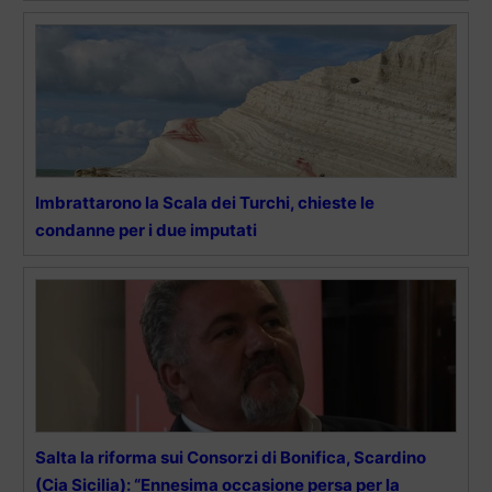
Imbrattarono la Scala dei Turchi, chieste le
condanne per i due imputati
Salta la riforma sui Consorzi di Bonifica, Scardino
(Cia Sicilia): “Ennesima occasione persa per la