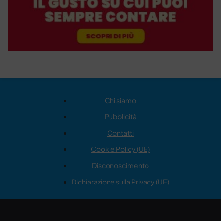
Chi siamo
Pubblicità
Contatti
Cookie Policy (UE)
Disconoscimento
Dichiarazione sulla Privacy (UE)