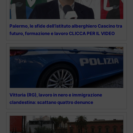
Palermo, le sfide dell’istituto alberghiero Cascino tra
futuro, formazione e lavoro CLICCA PER IL VIDEO
Vittoria (RG), lavoro in nero e immigrazione
clandestina: scattano quattro denunce