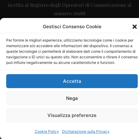
iscritta al Registro degli Operatori di Comunicazione al
numero 26988
Sito gestito da
La Digitale srl
–
info@ladigitale.it
Gestisci Consenso Cookie
Per fornire le migliori esperienze, utilizziamo tecnologie come i cookie per
memorizzare e/o accedere alle informazioni del dispositivo. Il consenso a
queste tecnologie ci permetterà di elaborare dati come il comportamento di
navigazione o ID unici su questo sito. Non acconsentire o ritirare il consenso
può influire negativamente su alcune caratteristiche e funzioni.
Accetta
Nega
Visualizza preferenze
Cookie Policy
Dichiarazione sulla Privacy