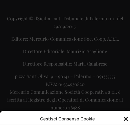
Copyright © ilSicilia | aut. Tribunale di Palermo n.11 del
29/09/2015
Editore: Mercurio Comunicazione Soc. Coop. A.R.L.
Direttore Editoriale: Maurizio Scaglione
Direttore Responsabile: Maria Calabrese
p.zza Sant’Oliva, 9 – 90141 – Palermo – 091335557
P.IVA: 06334930820
Mercurio Comunicazione Società Cooperativa a r.l. è
iscritta al Registro degli Operatori di Comunicazione al
numero 26988
Gestisci Consenso Cookie
Sito gestito da
La Digitale srl
–
info@ladigitale.it