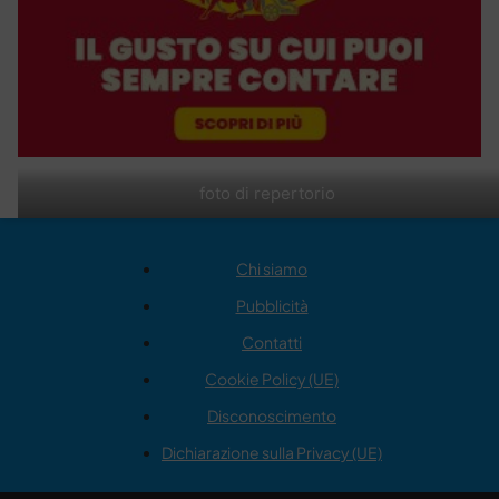
foto di repertorio
Chi siamo
Pubblicità
Contatti
Cookie Policy (UE)
Disconoscimento
Dichiarazione sulla Privacy (UE)