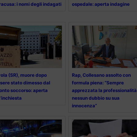
racusa: i nomi degli indagati
ospedale: aperta indagine
ola (SR), muore dopo
Rap, Collesano assolto con
sere stato dimesso dal
formula piena: “Sempre
onto soccorso: aperta
apprezzata la professionalità
’inchiesta
nessun dubbio su sua
innocenza”