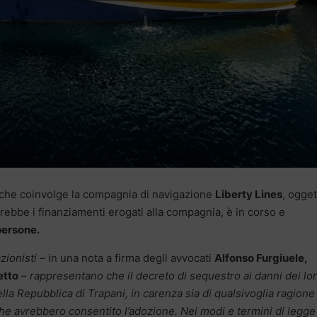
 che coinvolge la compagnia di navigazione
Liberty Lines
, ogget
rebbe i finanziamenti erogati alla compagnia, è in corso e
persone.
zionisti
– in una nota a firma degli avvocati
Alfonso Furgiuele,
etto
–
rappresentano che il decreto di sequestro ai danni dei lo
ella Repubblica di Trapani, in carenza sia di qualsivoglia ragione
che avrebbero consentito l’adozione. Nei modi e termini di legge