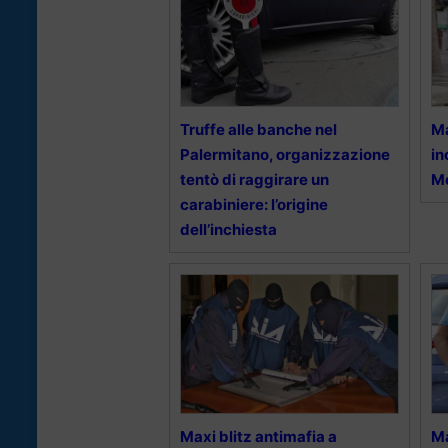
Truffe alle banche nel
Ma
Palermitano, organizzazione
in
tentò di raggirare un
M
carabiniere: l’origine
dell’inchiesta
Maxi blitz antimafia a
Ma