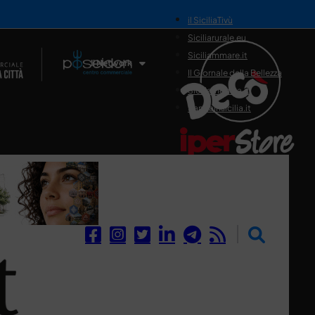
il SiciliaTivù
Siciliarurale.eu
Siciliammare.it
Il Network
Il Giornale della Bellezza
Siciliamedica.it
Sanitainsicilia.it