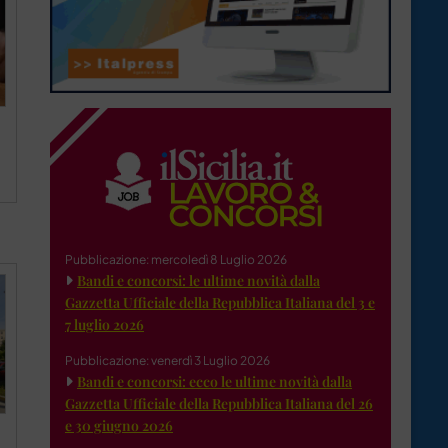
Pubblicazione: mercoledì 8 Luglio 2026
Bandi e concorsi: le ultime novità dalla
Gazzetta Ufficiale della Repubblica Italiana del 3 e
7 luglio 2026
Pubblicazione: venerdì 3 Luglio 2026
Bandi e concorsi: ecco le ultime novità dalla
Gazzetta Ufficiale della Repubblica Italiana del 26
e 30 giugno 2026