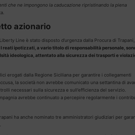
enti che ne impongono la caducazione ripristinando la piena
ta.
tto azionario
Liberty Line è stato disposto d’urgenza dalla Procura di Trapani
I reati ipotizzati, a vario titolo di responsabilità personale, son
alsità ideologica, attentato alla sicurezza dei trasporti e violazi
lici erogati dalla Regione Siciliana per garantire i collegamenti
’accusa, la società non avrebbe comunicato una settantina di ava
olli necessari sulla sicurezza e sull’efficienza del servizio.
mpagnia avrebbe continuato a percepire regolarmente i contribu
Trapani ha anche nominato tre amministratori giudiziari per garan
.