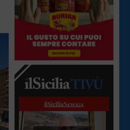
ilSiciliaNews
24