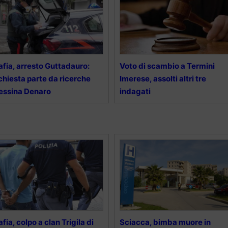
fia, arresto Guttadauro:
Voto di scambio a Termini
chiesta parte da ricerche
Imerese, assolti altri tre
essina Denaro
indagati
fia, colpo a clan Trigila di
Sciacca, bimba muore in