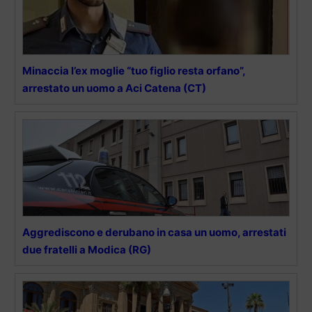
Minaccia l’ex moglie “tuo figlio resta orfano”,
arrestato un uomo a Aci Catena (CT)
Aggrediscono e derubano in casa un uomo, arrestati
due fratelli a Modica (RG)