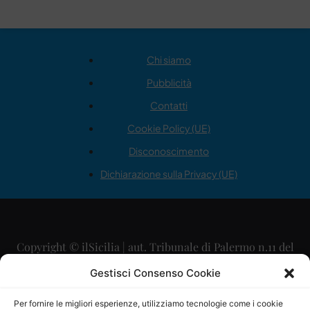
Chi siamo
Pubblicità
Contatti
Cookie Policy (UE)
Disconoscimento
Dichiarazione sulla Privacy (UE)
Copyright © ilSicilia | aut. Tribunale di Palermo n.11 del
29/09/2015
Gestisci Consenso Cookie
Editore: Mercurio Comunicazione Soc. Coop. A.R.L.
Per fornire le migliori esperienze, utilizziamo tecnologie come i cookie