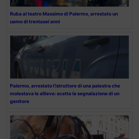
Ruba al teatro Massimo di Palermo, arrestato un
uomo di trentasei anni
Palermo, arrestato l’istruttore di una palestra che
molestava le allieve: scatta la segnalazione di un
genitore