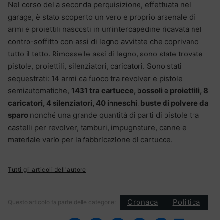
Nel corso della seconda perquisizione, effettuata nel
garage, è stato scoperto un vero e proprio arsenale di
armi e proiettili nascosti in un’intercapedine ricavata nel
contro-soffitto con assi di legno avvitate che coprivano
tutto il tetto. Rimosse le assi di legno, sono state trovate
pistole, proiettili, silenziatori, caricatori. Sono stati
sequestrati: 14 armi da fuoco tra revolver e pistole
semiautomatiche,
1431 tra cartucce, bossoli e proiettili, 8
caricatori, 4 silenziatori, 40 inneschi, buste di polvere da
sparo
nonché una grande quantità di parti di pistole tra
castelli per revolver, tamburi, impugnature, canne e
materiale vario per la fabbricazione di cartucce.
Tutti gli articoli dell'autore
Cronaca
Politica
Questo articolo fa parte delle categorie: