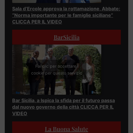
Sala d’Ercole approva la rottamazione, Abbate:
“Norma importante per le famiglie siciliane”
CLICCA PER IL VIDEO
BarSicilia
Fai clic per accettare i
cookie per questo servizio
Bar Sicilia, a Ispica la sfida per il futuro passa
dal nuovo governo della città CLICCA PER IL
VIDEO
La Buona Salute