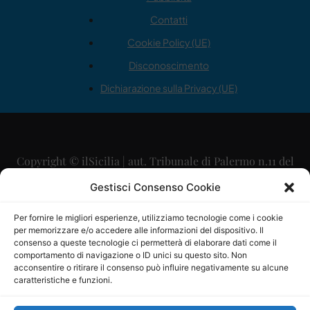
Contatti
Cookie Policy (UE)
Disconoscimento
Dichiarazione sulla Privacy (UE)
Copyright © ilSicilia | aut. Tribunale di Palermo n.11 del
29/09/2015
Gestisci Consenso Cookie
Editore: Mercurio Comunicazione Soc. Coop. A.R.L.
Per fornire le migliori esperienze, utilizziamo tecnologie come i cookie
per memorizzare e/o accedere alle informazioni del dispositivo. Il
Direttore Editoriale: Maurizio Scaglione
consenso a queste tecnologie ci permetterà di elaborare dati come il
comportamento di navigazione o ID unici su questo sito. Non
Direttore Responsabile: Maria Calabrese
acconsentire o ritirare il consenso può influire negativamente su alcune
caratteristiche e funzioni.
p.zza Sant’Oliva, 9 – 90141 – Palermo – 091335557