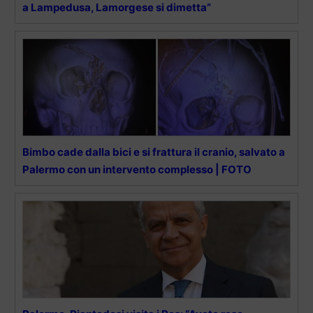
a Lampedusa, Lamorgese si dimetta”
Bimbo cade dalla bici e si frattura il cranio, salvato a
Palermo con un intervento complesso | FOTO