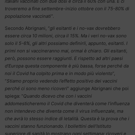
italiani vaccinati con due dosi e circa il 60% con una. E ci
troveremo a fine settembre-inizio ottobre con il 75-80% di
popolazione vaccinati”
.
Secondo Abrignani, “
gli esitanti e i no-vax dovrebbero
essere circa 10 milioni, circa il 15%. Ma i veri no-vax sono
solo il 5-6%, gli altri possiamo definirli, appunto, esitanti. I
primi non si vaccineranno mai, ormai è chiaro. Gli esitanti,
però, possono essere raggiunti. E rispetto ad altri paesi
d’Europa questa componente è più bassa, forse perché da
noi il Covid ha colpito prima e in modo più violento
“,
“
Stiamo proprio vedendo l’effetto positivo dei vaccini
perché ci sono meno ricoveri
” aggiunge Abrignani che poi
spiega: “
Quando dicevo che con i vaccini
addomesticheremo il Covid che diventerà come l’influenza
non intendevo che diventa come il virus influenzale, ma
che avrà lo stesso indice di letalità. Questa è la prova che i
vaccini stanno funzionando. I bollettini dell’Istituto
superiore di sanità lo mostrano ogni settimana: ricoveri e