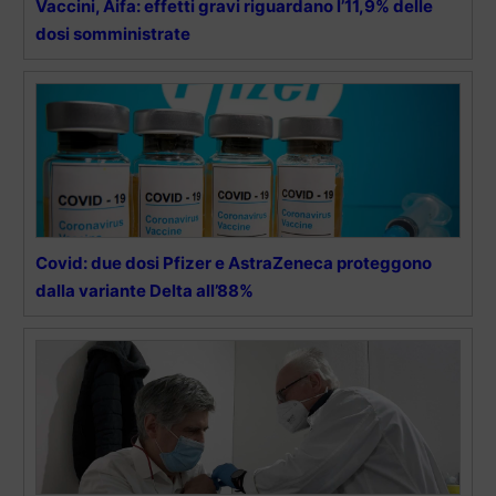
Vaccini, Aifa: effetti gravi riguardano l’11,9% delle
dosi somministrate
Covid: due dosi Pfizer e AstraZeneca proteggono
dalla variante Delta all’88%