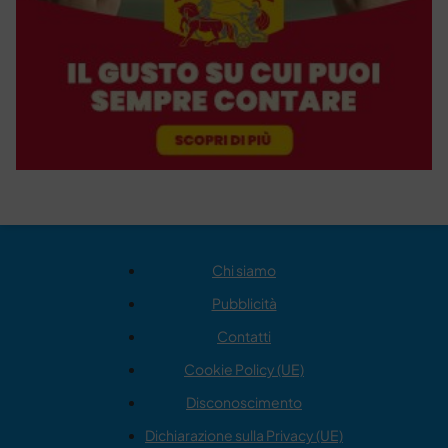
Chi siamo
Pubblicità
Contatti
Cookie Policy (UE)
Disconoscimento
Dichiarazione sulla Privacy (UE)