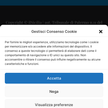
Copyright © ilSicilia | aut. Tribunale di Palermo n.11 del
29/09/2015
Gestisci Consenso Cookie
Editore: Mercurio Comunicazione Soc. Coop. A.R.L.
Per fornire le migliori esperienze, utilizziamo tecnologie come i cookie
per memorizzare e/o accedere alle informazioni del dispositivo. Il
Direttore Editoriale: Maurizio Scaglione
consenso a queste tecnologie ci permetterà di elaborare dati come il
comportamento di navigazione o ID unici su questo sito. Non
Direttore Responsabile: Maria Calabrese
acconsentire o ritirare il consenso può influire negativamente su alcune
caratteristiche e funzioni.
p.zza Sant’Oliva, 9 – 90141 – Palermo – 091335557
P.IVA: 06334930820
Accetta
Mercurio Comunicazione Società Cooperativa a r.l. è
iscritta al Registro degli Operatori di Comunicazione al
Nega
numero 26988
Visualizza preferenze
Sito gestito da
La Digitale srl
–
info@ladigitale.it