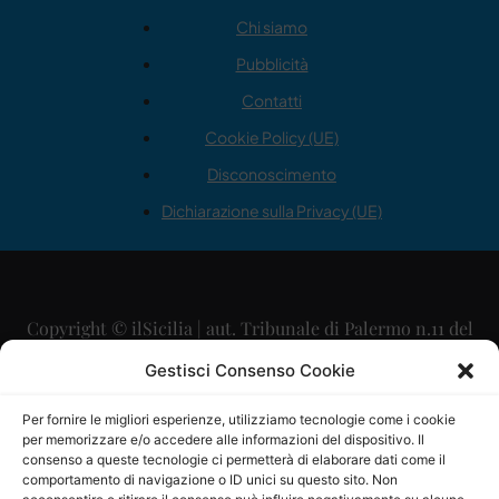
Chi siamo
Pubblicità
Contatti
Cookie Policy (UE)
Disconoscimento
Dichiarazione sulla Privacy (UE)
Copyright © ilSicilia | aut. Tribunale di Palermo n.11 del
29/09/2015
Gestisci Consenso Cookie
Editore: Mercurio Comunicazione Soc. Coop. A.R.L.
Per fornire le migliori esperienze, utilizziamo tecnologie come i cookie
per memorizzare e/o accedere alle informazioni del dispositivo. Il
Direttore Editoriale: Maurizio Scaglione
consenso a queste tecnologie ci permetterà di elaborare dati come il
comportamento di navigazione o ID unici su questo sito. Non