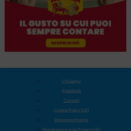
Chi siamo
Pubblicità
Contatti
Cookie Policy (UE)
Disconoscimento
Dichiarazione sulla Privacy (UE)