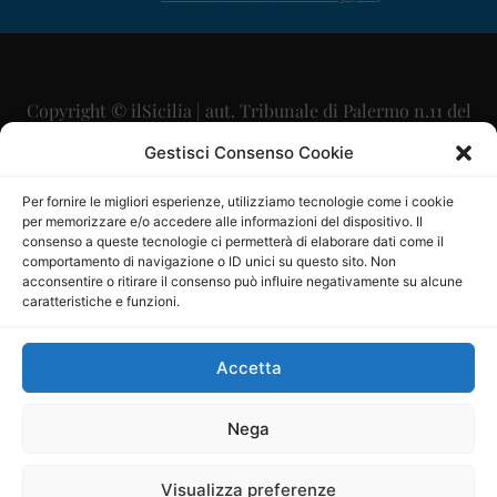
Copyright © ilSicilia | aut. Tribunale di Palermo n.11 del
29/09/2015
Gestisci Consenso Cookie
Editore: Mercurio Comunicazione Soc. Coop. A.R.L.
Per fornire le migliori esperienze, utilizziamo tecnologie come i cookie
per memorizzare e/o accedere alle informazioni del dispositivo. Il
Direttore Editoriale: Maurizio Scaglione
consenso a queste tecnologie ci permetterà di elaborare dati come il
comportamento di navigazione o ID unici su questo sito. Non
Direttore Responsabile: Maria Calabrese
acconsentire o ritirare il consenso può influire negativamente su alcune
caratteristiche e funzioni.
p.zza Sant’Oliva, 9 – 90141 – Palermo – 091335557
P.IVA: 06334930820
Accetta
Mercurio Comunicazione Società Cooperativa a r.l. è
iscritta al Registro degli Operatori di Comunicazione al
Nega
numero 26988
Visualizza preferenze