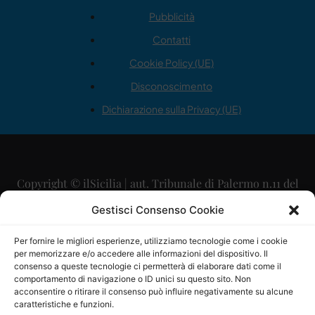
Pubblicità
Contatti
Cookie Policy (UE)
Disconoscimento
Dichiarazione sulla Privacy (UE)
Copyright © ilSicilia | aut. Tribunale di Palermo n.11 del
29/09/2015
Gestisci Consenso Cookie
Editore: Mercurio Comunicazione Soc. Coop. A.R.L.
Per fornire le migliori esperienze, utilizziamo tecnologie come i cookie
per memorizzare e/o accedere alle informazioni del dispositivo. Il
Direttore Editoriale: Maurizio Scaglione
consenso a queste tecnologie ci permetterà di elaborare dati come il
comportamento di navigazione o ID unici su questo sito. Non
Direttore Responsabile: Maria Calabrese
acconsentire o ritirare il consenso può influire negativamente su alcune
caratteristiche e funzioni.