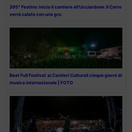
395° Festino: inizia il cantiere all’Ucciardone. Il Carro
verrà calato con una gru
Beat Full Festival: ai Cantieri Culturali cinque giorni di
musica internazionale | FOTO