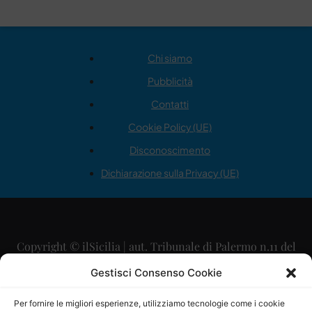
Chi siamo
Pubblicità
Contatti
Cookie Policy (UE)
Disconoscimento
Dichiarazione sulla Privacy (UE)
Copyright © ilSicilia | aut. Tribunale di Palermo n.11 del
29/09/2015
Gestisci Consenso Cookie
Editore: Mercurio Comunicazione Soc. Coop. A.R.L.
Per fornire le migliori esperienze, utilizziamo tecnologie come i cookie