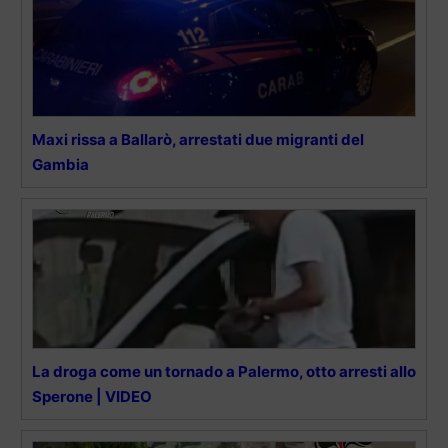
Maxi rissa a Ballarò, arrestati due migranti del
Gambia
La droga come un tornado a Palermo, otto arresti allo
Sperone | VIDEO