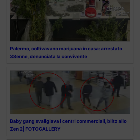
Palermo, coltivavano marijuana in casa: arrestato
38enne, denunciata la convivente
Baby gang svaligiava i centri commerciali, blitz allo
Zen 2| FOTOGALLERY