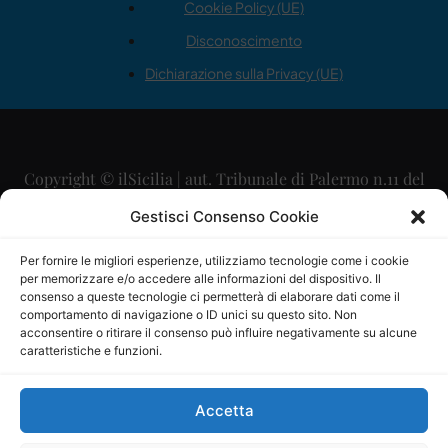
Cookie Policy (UE)
Disconoscimento
Dichiarazione sulla Privacy (UE)
Copyright © ilSicilia | aut. Tribunale di Palermo n.11 del
29/09/2015
Gestisci Consenso Cookie
Editore: Mercurio Comunicazione Soc. Coop. A.R.L.
Per fornire le migliori esperienze, utilizziamo tecnologie come i cookie
per memorizzare e/o accedere alle informazioni del dispositivo. Il
Direttore Editoriale: Maurizio Scaglione
consenso a queste tecnologie ci permetterà di elaborare dati come il
comportamento di navigazione o ID unici su questo sito. Non
Direttore Responsabile: Maria Calabrese
acconsentire o ritirare il consenso può influire negativamente su alcune
caratteristiche e funzioni.
p.zza Sant’Oliva, 9 – 90141 – Palermo – 091335557
P.IVA: 06334930820
Accetta
Mercurio Comunicazione Società Cooperativa a r.l. è