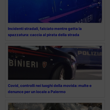
Incidenti stradali, falciato mentre getta la
spazzatura: caccia al pirata della strada
Covid, controlli nei luoghi della movida: multe e
denunce per un locale a Palermo