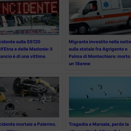
cidente sulla SS120
Migrante investito nella nott
ll’Etna e delle Madonie: il
sulla statale fra Agrigento e
lancio è di una vittima
Palma di Montechiaro: morto
un 18enne
cidente mortale a Palermo.
Tragedia a Marsala, perde la