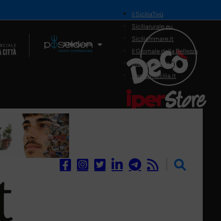
il SiciliaTivù
Siciliarurale.eu
Siciliammare.it
Il Network
Il Giornale della Bellezza
Siciliamedica.it
Sanitainsicilia.it