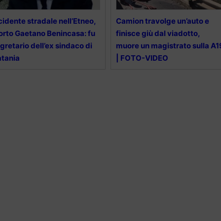
cidente stradale nell’Etneo,
Camion travolge un’auto e
rto Gaetano Benincasa: fu
finisce giù dal viadotto,
gretario dell’ex sindaco di
muore un magistrato sulla A1
tania
| FOTO-VIDEO