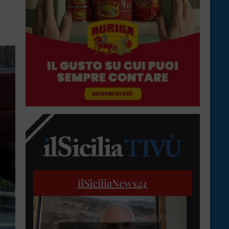
ilSiciliaNews
24