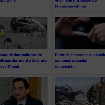
a vittima
vita mentre fa kitesurf: è
l’ennesima vittima
cora vittime sulle strade
Paternò, minorenne accoltell
ciliane: due morti a Gela, uno
coetaneo a scuola:
eva 17 anni
denunciato