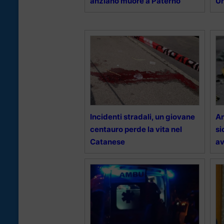
anziano muore a Paternò
Un
Incidenti stradali, un giovane
An
centauro perde la vita nel
si
Catanese
av