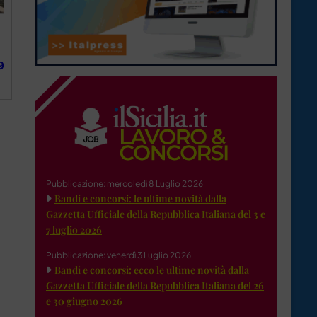
9
Pubblicazione: mercoledì 8 Luglio 2026
Bandi e concorsi: le ultime novità dalla
Gazzetta Ufficiale della Repubblica Italiana del 3 e
7 luglio 2026
Pubblicazione: venerdì 3 Luglio 2026
Bandi e concorsi: ecco le ultime novità dalla
Gazzetta Ufficiale della Repubblica Italiana del 26
e 30 giugno 2026