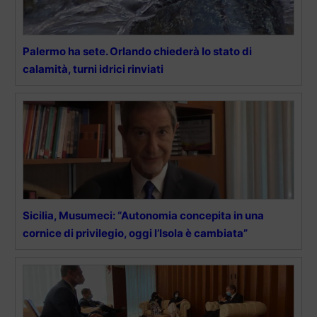
Palermo ha sete. Orlando chiederà lo stato di
calamità, turni idrici rinviati
Sicilia, Musumeci: “Autonomia concepita in una
cornice di privilegio, oggi l’Isola è cambiata”