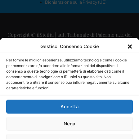
Dichiarazione sulla Privacy (UE)
Copyright © ilSicilia | aut. Tribunale di Palermo n.11 del
29/09/2015
Gestisci Consenso Cookie
Editore: Mercurio Comunicazione Soc. Coop. A.R.L.
Per fornire le migliori esperienze, utilizziamo tecnologie come i cookie
per memorizzare e/o accedere alle informazioni del dispositivo. Il
Direttore Editoriale: Maurizio Scaglione
consenso a queste tecnologie ci permetterà di elaborare dati come il
comportamento di navigazione o ID unici su questo sito. Non
Direttore Responsabile: Maria Calabrese
acconsentire o ritirare il consenso può influire negativamente su alcune
caratteristiche e funzioni.
p.zza Sant’Oliva, 9 – 90141 – Palermo – 091335557
P.IVA: 06334930820
Accetta
Mercurio Comunicazione Società Cooperativa a r.l. è
iscritta al Registro degli Operatori di Comunicazione al
Nega
numero 26988