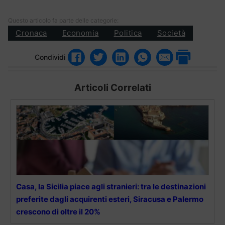
Questo articolo fa parte delle categorie:
Cronaca
Economia
Politica
Società
Condividi
Articoli Correlati
Casa, la Sicilia piace agli stranieri: tra le destinazioni
preferite dagli acquirenti esteri, Siracusa e Palermo
crescono di oltre il 20%