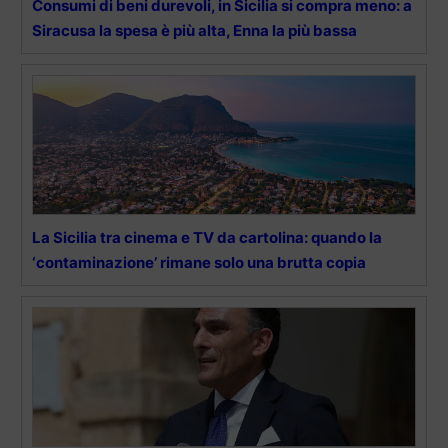
Consumi di beni durevoli, in Sicilia si compra meno: a
Siracusa la spesa è più alta, Enna la più bassa
La Sicilia tra cinema e TV da cartolina: quando la
‘contaminazione’ rimane solo una brutta copia