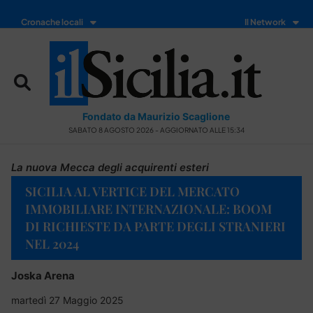
Cronache locali
Il Network
Fondato da Maurizio Scaglione
SABATO 8 AGOSTO 2026 - AGGIORNATO ALLE 15:34
La nuova Mecca degli acquirenti esteri
SICILIA AL VERTICE DEL MERCATO
IMMOBILIARE INTERNAZIONALE: BOOM
DI RICHIESTE DA PARTE DEGLI STRANIERI
NEL 2024
Joska Arena
martedì 27 Maggio 2025