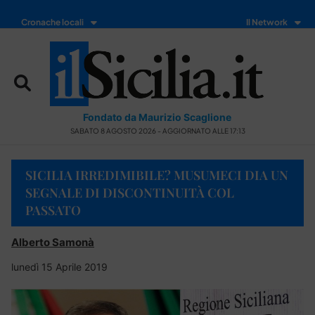
Cronache locali
Il Network
Fondato da Maurizio Scaglione
SABATO 8 AGOSTO 2026 - AGGIORNATO ALLE 17:13
SICILIA IRREDIMIBILE? MUSUMECI DIA UN
SEGNALE DI DISCONTINUITÀ COL
PASSATO
Alberto Samonà
lunedì 15 Aprile 2019