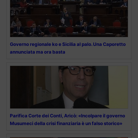
Governo regionale ko e Sicilia al palo. Una Caporetto
annunciata ma ora basta
Parifica Corte dei Conti, Aricò: «Incolpare il governo
Musumeci della crisi finanziaria è un falso storico»