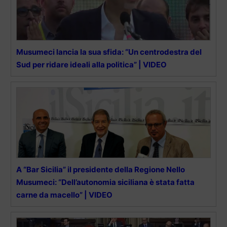
Musumeci lancia la sua sfida: “Un centrodestra del
Sud per ridare ideali alla politica” | VIDEO
A “Bar Sicilia” il presidente della Regione Nello
Musumeci: “Dell’autonomia siciliana è stata fatta
carne da macello” | VIDEO