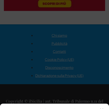
Chi siamo
Pubblicità
Contatti
Cookie Policy (UE)
Disconoscimento
Dichiarazione sulla Privacy (UE)
Copyright © ilSicilia | aut. Tribunale di Palermo n.11 del
29/09/2015