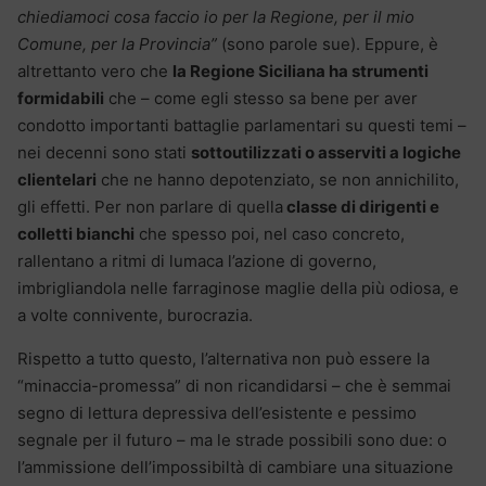
chiediamoci cosa faccio io per la Regione, per il mio
Comune, per la Provincia”
(sono parole sue). Eppure, è
altrettanto vero che
la Regione Siciliana ha strumenti
formidabili
che – come egli stesso sa bene per aver
condotto importanti battaglie parlamentari su questi temi –
nei decenni sono stati
sottoutilizzati o asserviti a logiche
clientelari
che ne hanno depotenziato, se non annichilito,
gli effetti. Per non parlare di quella
classe di dirigenti e
colletti bianchi
che spesso poi, nel caso concreto,
rallentano a ritmi di lumaca l’azione di governo,
imbrigliandola nelle farraginose maglie della più odiosa, e
a volte connivente, burocrazia.
Rispetto a tutto questo, l’alternativa non può essere la
“minaccia-promessa” di non ricandidarsi – che è semmai
segno di lettura depressiva dell’esistente e pessimo
segnale per il futuro – ma le strade possibili sono due: o
l’ammissione dell’impossibiltà di cambiare una situazione