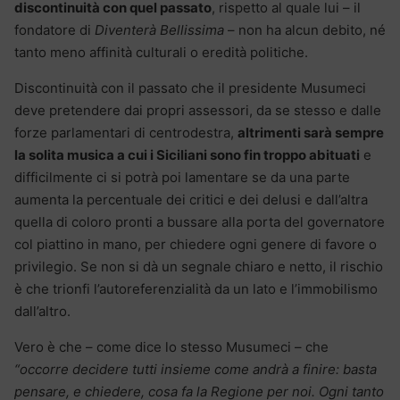
discontinuità con quel passato
, rispetto al quale lui – il
fondatore di
Diventerà Bellissima
– non ha alcun debito, né
tanto meno affinità culturali o eredità politiche.
Discontinuità con il passato che il presidente Musumeci
deve pretendere dai propri assessori, da se stesso e dalle
forze parlamentari di centrodestra,
altrimenti sarà sempre
la solita musica a cui i Siciliani sono fin troppo abituati
e
difficilmente ci si potrà poi lamentare se da una parte
aumenta la percentuale dei critici e dei delusi e dall’altra
quella di coloro pronti a bussare alla porta del governatore
col piattino in mano, per chiedere ogni genere di favore o
privilegio. Se non si dà un segnale chiaro e netto, il rischio
è che trionfi l’autoreferenzialità da un lato e l’immobilismo
dall’altro.
Vero è che – come dice lo stesso Musumeci – che
“occorre decidere tutti insieme come andrà a finire: basta
pensare, e chiedere, cosa fa la Regione per noi. Ogni tanto