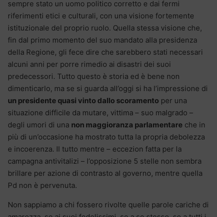
sempre stato un uomo politico corretto e dai fermi
riferimenti etici e culturali, con una visione fortemente
istituzionale del proprio ruolo. Quella stessa visione che,
fin dal primo momento del suo mandato alla presidenza
della Regione, gli fece dire che sarebbero stati necessari
alcuni anni per porre rimedio ai disastri dei suoi
predecessori. Tutto questo è storia ed è bene non
dimenticarlo, ma se si guarda all’oggi si ha l’impressione di
un presidente quasi vinto dallo scoramento
per una
situazione difficile da mutare, vittima – suo malgrado –
degli umori di una
non maggioranza parlamentare
che in
più di un’occasione ha mostrato tutta la propria debolezza
e incoerenza. Il tutto mentre – eccezion fatta per la
campagna antivitalizi – l’opposizione 5 stelle non sembra
brillare per azione di contrasto al governo, mentre quella
Pd non è pervenuta.
Non sappiamo a chi fossero rivolte quelle parole cariche di
amarezza, se ai suoi fedelissimi, se a se stesso, se a tutti i