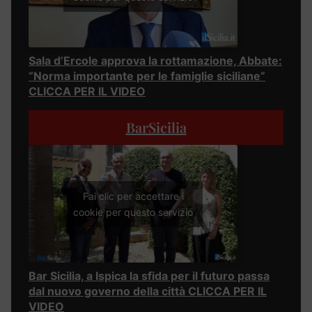
Sala d’Ercole approva la rottamazione, Abbate:
“Norma importante per le famiglie siciliane”
CLICCA PER IL VIDEO
BarSicilia
Fai clic per accettare i
cookie per questo servizio
Bar Sicilia, a Ispica la sfida per il futuro passa
dal nuovo governo della città CLICCA PER IL
VIDEO