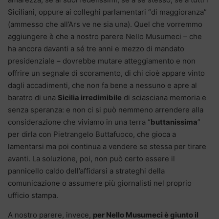
Siciliani, oppure ai colleghi parlamentari “di maggioranza”
(ammesso che all’Ars ve ne sia una). Quel che vorremmo
aggiungere è che a nostro parere Nello Musumeci – che
ha ancora davanti a sé tre anni e mezzo di mandato
presidenziale – dovrebbe mutare atteggiamento e non
offrire un segnale di scoramento, di chi cioè appare vinto
dagli accadimenti, che non fa bene a nessuno e apre al
baratro di una
Sicilia irredimibile
di sciasciana memoria e
senza speranza: e non ci si può nemmeno arrendere alla
considerazione che viviamo in una terra “
buttanissima
”
per dirla con Pietrangelo Buttafuoco, che gioca a
lamentarsi ma poi continua a vendere se stessa per tirare
avanti. La soluzione, poi, non può certo essere il
pannicello caldo dell’affidarsi a strateghi della
comunicazione o assumere più giornalisti nel proprio
ufficio stampa.
A nostro parere, invece,
per Nello Musumeci è giunto il