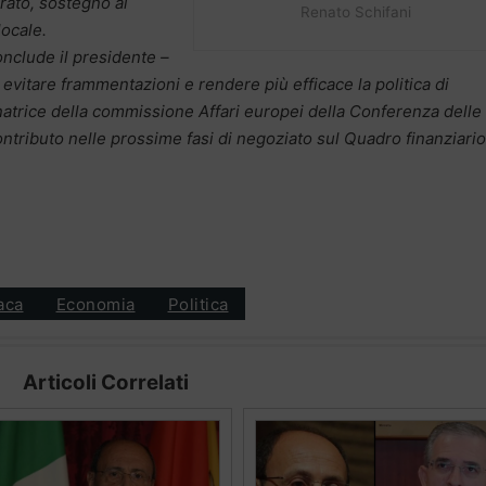
brato, sostegno ai
Renato Schifani
locale.
nclude il presidente –
 evitare frammentazioni e rendere più efficace la politica di
natrice della commissione Affari europei della Conferenza delle
contributo nelle prossime fasi di negoziato sul Quadro finanziario
aca
Economia
Politica
Articoli Correlati