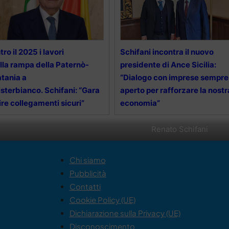
tro il 2025 i lavori
Schifani incontra il nuovo
lla rampa della Paternò-
presidente di Ance Sicilia:
tania a
“Dialogo con imprese sempre
sterbianco. Schifani: “Gara
aperto per rafforzare la nostr
ire collegamenti sicuri”
economia”
Renato Schifani
Chi siamo
Pubblicità
Contatti
Cookie Policy (UE)
Dichiarazione sulla Privacy (UE)
Disconoscimento