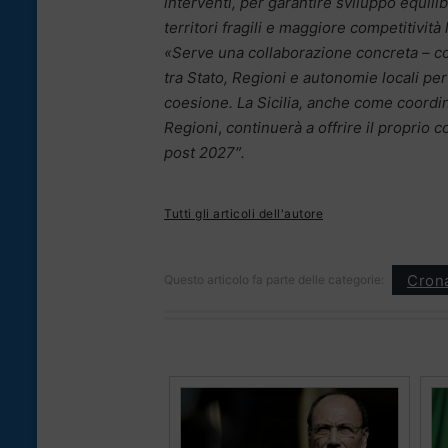
interventi, per garantire sviluppo equili
territori fragili e maggiore competitività 
«Serve una collaborazione concreta – co
tra Stato, Regioni e autonomie locali per
coesione. La Sicilia, anche come coordi
Regioni
,
continuerà a offrire il proprio 
post 2027″.
Tutti gli articoli dell'autore
Cron
Questo articolo fa parte delle categorie: