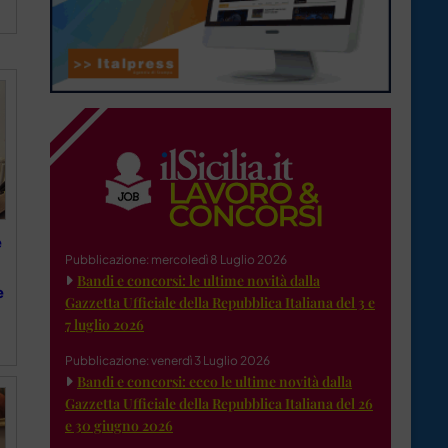
e
Pubblicazione: mercoledì 8 Luglio 2026
Bandi e concorsi: le ultime novità dalla
e
Gazzetta Ufficiale della Repubblica Italiana del 3 e
7 luglio 2026
Pubblicazione: venerdì 3 Luglio 2026
Bandi e concorsi: ecco le ultime novità dalla
Gazzetta Ufficiale della Repubblica Italiana del 26
e 30 giugno 2026