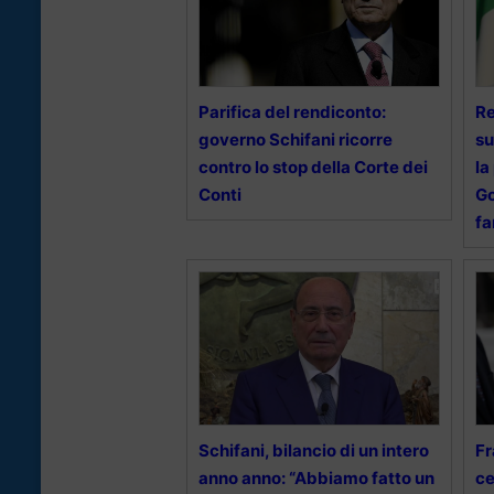
Parifica del rendiconto:
Re
governo Schifani ricorre
su
contro lo stop della Corte dei
la
Conti
Go
fa
Schifani, bilancio di un intero
Fr
anno anno: “Abbiamo fatto un
ce