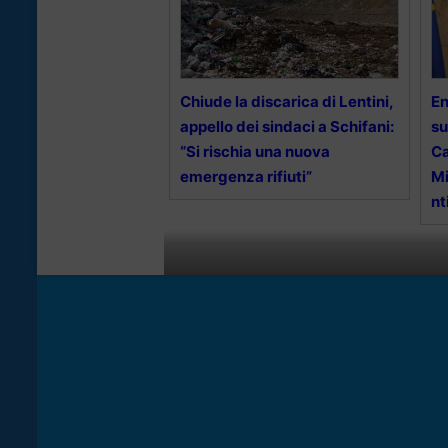
Chiude la discarica di Lentini,
En
appello dei sindaci a Schifani:
su
“Si rischia una nuova
Ca
emergenza rifiuti”
Mi
nt