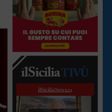
ilSiciliaNews
24