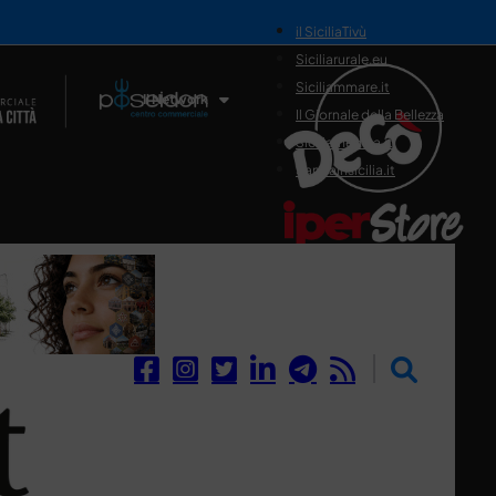
il SiciliaTivù
Siciliarurale.eu
Siciliammare.it
Il Network
Il Giornale della Bellezza
Siciliamedica.it
Sanitainsicilia.it