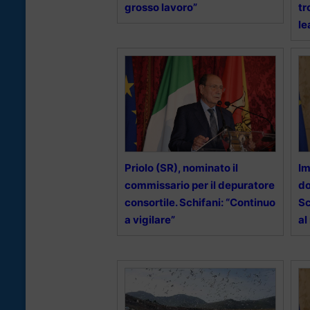
grosso lavoro”
tr
le
Priolo (SR), nominato il
Im
commissario per il depuratore
do
consortile. Schifani: “Continuo
Sc
a vigilare”
al