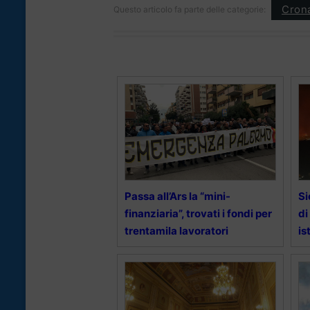
Cron
Questo articolo fa parte delle categorie:
Passa all’Ars la “mini-
Si
finanziaria”, trovati i fondi per
di
trentamila lavoratori
is