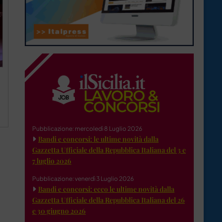
Pubblicazione: mercoledì 8 Luglio 2026
Bandi e concorsi: le ultime novità dalla
Gazzetta Ufficiale della Repubblica Italiana del 3 e
7 luglio 2026
Pubblicazione: venerdì 3 Luglio 2026
Bandi e concorsi: ecco le ultime novità dalla
Gazzetta Ufficiale della Repubblica Italiana del 26
e 30 giugno 2026