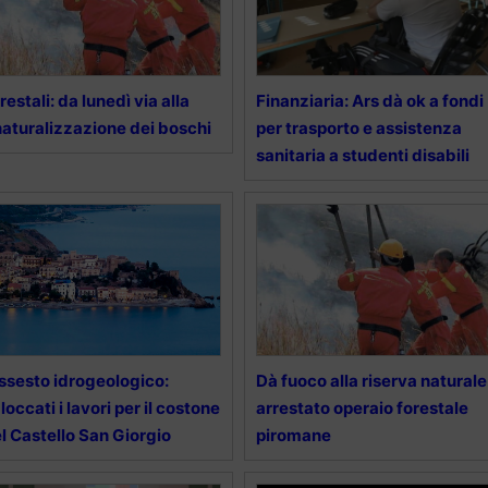
restali: da lunedì via alla
Finanziaria: Ars dà ok a fondi
naturalizzazione dei boschi
per trasporto e assistenza
sanitaria a studenti disabili
ssesto idrogeologico:
Dà fuoco alla riserva naturale
loccati i lavori per il costone
arrestato operaio forestale
l Castello San Giorgio
piromane