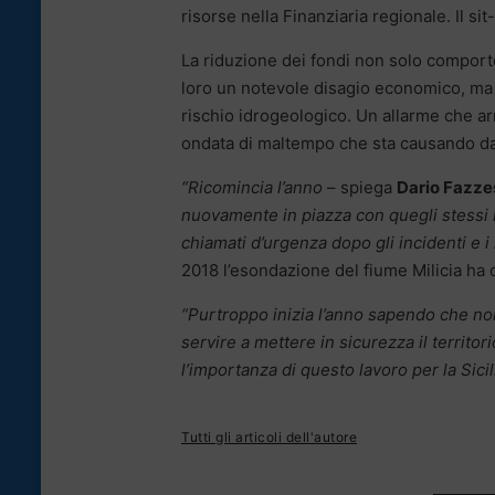
risorse nella Finanziaria regionale. Il sit-
La riduzione dei fondi non solo comporte
loro un notevole disagio economico, ma i
rischio idrogeologico. Un allarme che arri
ondata di maltempo che sta causando dan
“Ricomincia l’anno
– spiega
Dario Fazzes
nuovamente in piazza con quegli stessi l
chiamati d’urgenza dopo gli incidenti e i
2018 l’esondazione del fiume Milicia ha 
“Purtroppo inizia l’anno sapendo che no
servire a mettere in sicurezza il territo
l’importanza di questo lavoro per la Sicilia
Tutti gli articoli dell'autore