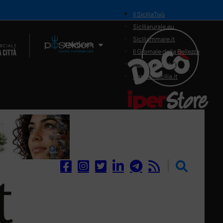
il SiciliaTivù
Siciliarurale.eu
Siciliammare.it
Il Network
Il Giornale della Bellezza
Siciliamedica.it
Sanitainsicilia.it