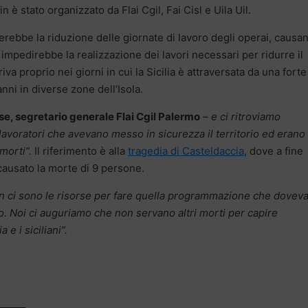
in è stato organizzato da Flai Cgil, Fai Cisl e Uila Uil.
rebbe la riduzione delle giornate di lavoro degli operai, causa
mpedirebbe la realizzazione dei lavori necessari per ridurre il
va proprio nei giorni in cui la Sicilia è attraversata da una forte
ni in diverse zone dell’Isola.
e, segretario generale Flai Cgil Palermo
–
e ci ritroviamo
avoratori che avevano messo in sicurezza il territorio ed erano 
 morti”.
Il riferimento è alla
tragedia di Casteldaccia
, dove a fine
causato la morte di 9 persone.
n ci sono le risorse per fare quella programmazione che dovev
rio. Noi ci auguriamo che non servano altri morti per capire
 e i siciliani”.