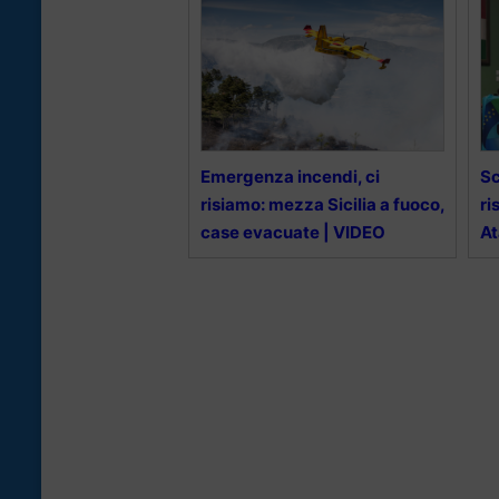
Emergenza incendi, ci
Sc
risiamo: mezza Sicilia a fuoco,
ri
case evacuate | VIDEO
At