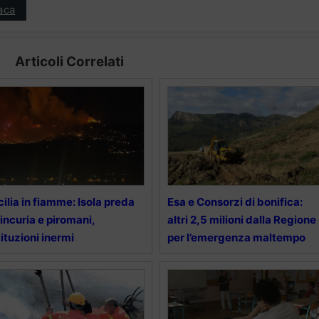
aca
Articoli Correlati
cilia in fiamme: Isola preda
Esa e Consorzi di bonifica:
 incuria e piromani,
altri 2,5 milioni dalla Regione
tituzioni inermi
per l’emergenza maltempo