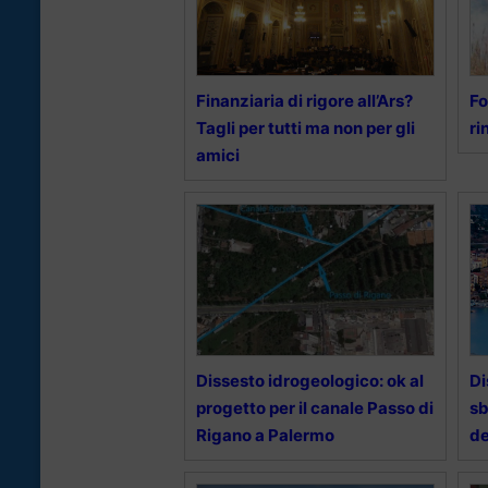
Finanziaria di rigore all’Ars?
Fo
Tagli per tutti ma non per gli
ri
amici
Dissesto idrogeologico: ok al
Di
progetto per il canale Passo di
sb
Rigano a Palermo
de