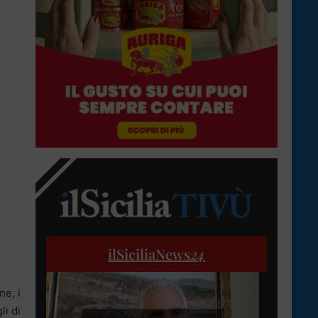
ilSiciliaNews
24
ne, i
li di