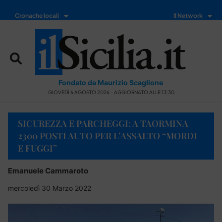
Cronache locali
Il Network
Fondato da Maurizio Scaglione
GIOVEDÌ 6 AGOSTO 2026 - AGGIORNATO ALLE 13:30
SICUREZZA E PARCHEGGI: A TAORMINA
2300 POSTI AUTO PER L’ASSALTO “MORDI
E FUGGI”
Emanuele Cammaroto
mercoledì 30 Marzo 2022