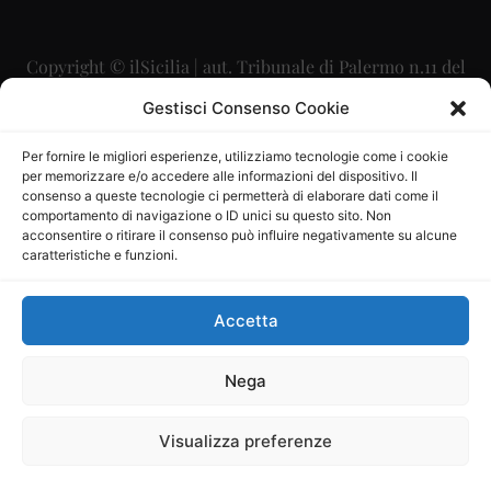
Copyright © ilSicilia | aut. Tribunale di Palermo n.11 del
29/09/2015
Gestisci Consenso Cookie
Editore: Mercurio Comunicazione Soc. Coop. A.R.L.
Per fornire le migliori esperienze, utilizziamo tecnologie come i cookie
per memorizzare e/o accedere alle informazioni del dispositivo. Il
Direttore Editoriale: Maurizio Scaglione
consenso a queste tecnologie ci permetterà di elaborare dati come il
comportamento di navigazione o ID unici su questo sito. Non
Direttore Responsabile: Maria Calabrese
acconsentire o ritirare il consenso può influire negativamente su alcune
caratteristiche e funzioni.
p.zza Sant’Oliva, 9 – 90141 – Palermo – 091335557
P.IVA: 06334930820
Accetta
Mercurio Comunicazione Società Cooperativa a r.l. è
iscritta al Registro degli Operatori di Comunicazione al
Nega
numero 26988
Visualizza preferenze
Sito gestito da
La Digitale srl
–
info@ladigitale.it