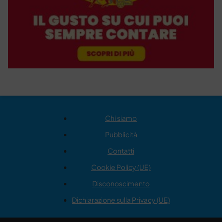
Chi siamo
Pubblicità
Contatti
Cookie Policy (UE)
Disconoscimento
Dichiarazione sulla Privacy (UE)