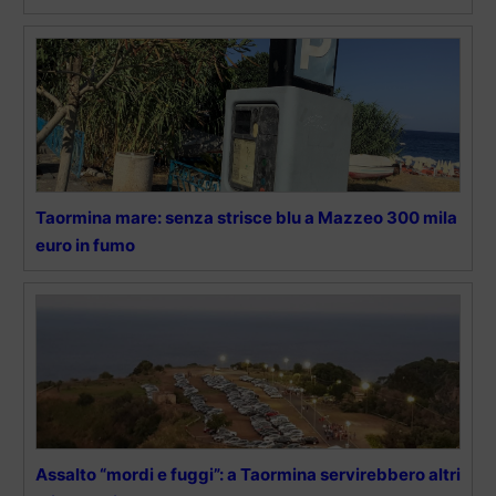
Taormina mare: senza strisce blu a Mazzeo 300 mila
euro in fumo
Assalto “mordi e fuggi”: a Taormina servirebbero altri