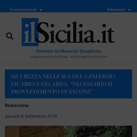
Cronache locali
Il Network
Fondato da Maurizio Scaglione
SABATO 8 AGOSTO 2026 - AGGIORNATO ALLE 10:19
SICUREZZA NELLE SCUOLE A PALERMO,
FICARRA E GELARDA: “NECESSARIO IL
PROVVEDIMENTO DI SALVINI”
Redazione
giovedì 6 Settembre 2018