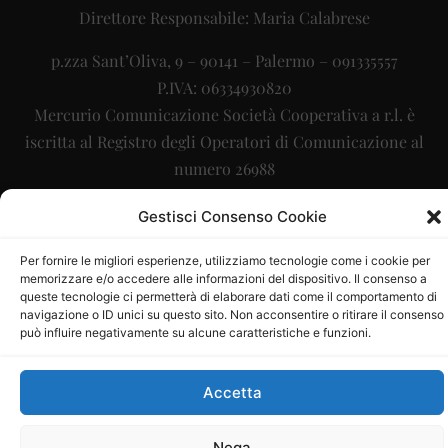
Direttore Responsabile: Maria Calabrese
p.zza Sant’Oliva, 9 – 90141 – Palermo – 091335557
P.IVA: 06334930820
Mercurio Comunicazione Società Cooperativa a r.l. è
iscritta al Registro degli Operatori di Comunicazione al
numero 26988
Sito gestito da
La Digitale srl
–
info@ladigitale.it
Gestisci Consenso Cookie
Per fornire le migliori esperienze, utilizziamo tecnologie come i cookie per
memorizzare e/o accedere alle informazioni del dispositivo. Il consenso a
queste tecnologie ci permetterà di elaborare dati come il comportamento di
navigazione o ID unici su questo sito. Non acconsentire o ritirare il consenso
può influire negativamente su alcune caratteristiche e funzioni.
Accetta
Nega