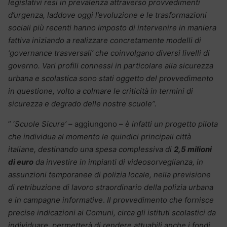
legislativi resi in prevalenza attraverso provvedimenti
d’urgenza, laddove oggi l’evoluzione e le trasformazioni
sociali più recenti hanno imposto di intervenire in maniera
fattiva iniziando a realizzare concretamente modelli di
‘governance trasversali’ che coinvolgano diversi livelli di
governo. Vari profili connessi in particolare alla sicurezza
urbana e scolastica sono stati oggetto del provvedimento
in questione, volto a colmare le criticità in termini di
sicurezza e degrado delle nostre scuole”.
” ‘
Scuole Sicure’ –
aggiungono –
è infatti un progetto pilota
che individua al momento le quindici principali città
italiane, destinando una spesa complessiva di
2,5 milioni
di euro
da investire in impianti di videosorveglianza, in
assunzioni temporanee di polizia locale, nella previsione
di retribuzione di lavoro straordinario della polizia urbana
e in campagne informative
.
Il provvedimento che fornisce
precise indicazioni ai Comuni, circa gli istituti scolastici da
individuare, permetterà di rendere attuabili anche i fondi