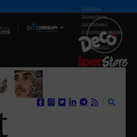
il SiciliaTivù
Siciliarurale.eu
Siciliammare.it
Il Network
Il Giornale della Bellezza
Siciliamedica.it
Sanitainsicilia.it