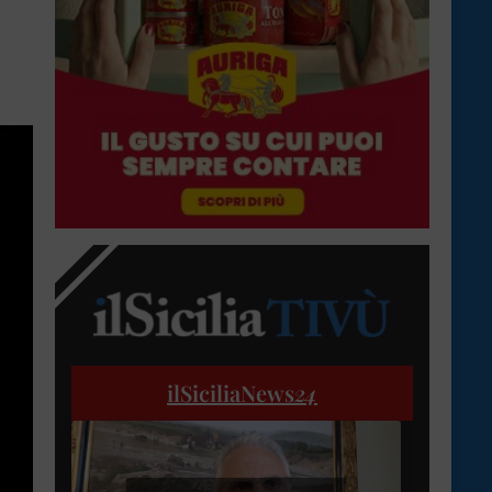
ilSiciliaNews
24