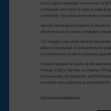
unico sigillo sasanide, conservato al Br
composita con testa di cane e coda di p
controllati, ogni deduzione deve consid
Questo meraviglioso poema è metafora 
alla ricerca di se stesso. Vogliamo chiu
“Un viaggio così straordinario necessita
abissi sconosciuti. Si procede nello st
Lui costituisce un dono prezioso, giacch
Il nostro augurio è quello di attraversare
l’huma, il falco, l’airone, la civetta, il f
Conoscenza, del Distacco, dell’Unificazi
le ombre che ci abitano si dissolvano in
Tutti gli articoli dell'autore