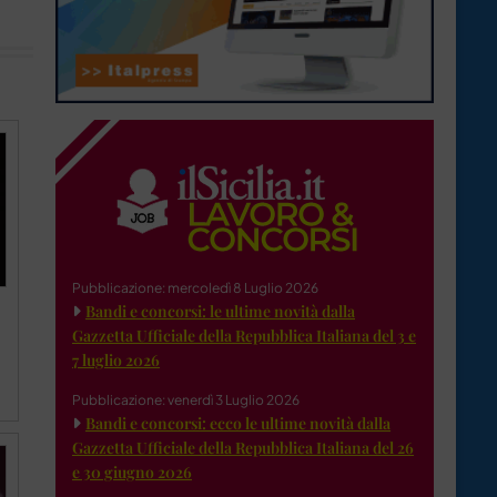
Pubblicazione: mercoledì 8 Luglio 2026
Bandi e concorsi: le ultime novità dalla
Gazzetta Ufficiale della Repubblica Italiana del 3 e
7 luglio 2026
Pubblicazione: venerdì 3 Luglio 2026
Bandi e concorsi: ecco le ultime novità dalla
Gazzetta Ufficiale della Repubblica Italiana del 26
e 30 giugno 2026