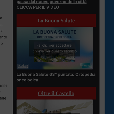
passa dal nuovo governo della città
CLICCA PER IL VIDEO
ra
La Buona Salute
i,
ca
mente
ro
Fai clic per accettare i
cookie per questo servizio
La Buona Salute 63° puntata: Ortopedia
oncologica
imile
e
Oltre il Castello
tale