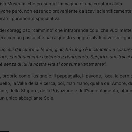
itish Museum, che presenta l’immagine di una creatura alata
avone però, non essendo proveniente da scavi scientificamente
erarsi puramente speculativa.
del coraggioso “cammino” che intraprende colui che vuol mette
dere con un passo che narra questo viaggio salvifico verso l’igno
 uccelli dal cuore di leone, giacché lungo è il cammino e cospar
upore, continuamente cadendo e risorgendo. Scoprire una tracci 
é senza di lui la nostra vita si consuma vanamente”.
, proprio come l’usignolo, il pappagallo, il pavone, l’oca, la perni
ringuello, la Valle della Ricerca, poi, man mano, quella dell’Amore, d
one, dello Stupore, della Privazione e dell’Annientamento, affinc
 un unico abbagliante Sole.