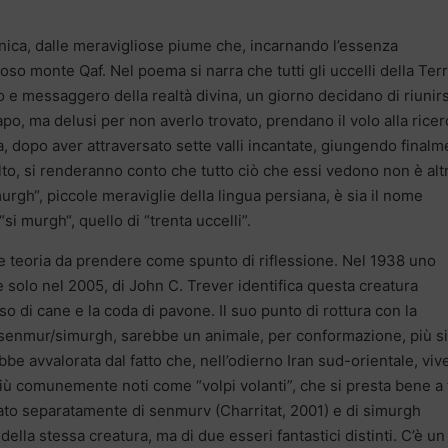
ranica, dalle meravigliose piume che, incarnando l’essenza
ioso monte Qaf. Nel poema si narra che tutti gli uccelli della Ter
 e messaggero della realtà divina, un giorno decidano di riunirs
o, ma delusi per non averlo trovato, prendano il volo alla ricer
a, dopo aver attraversato sette valli incantate, giungendo final
lto, si renderanno conto che tutto ciò che essi vedono non è alt
murgh“, piccole meraviglie della lingua persiana, è sia il nome
“si murgh“, quello di “trenta uccelli”.
he teoria da prendere come spunto di riflessione. Nel 1938 uno
se solo nel 2005, di John C. Trever identifica questa creatura
o di cane e la coda di pavone. Il suo punto di rottura con la
 il senmur/simurgh, sarebbe un animale, per conformazione, più s
bbe avvalorata dal fatto che, nell’odierno Iran sud-orientale, viv
più comunemente noti come “volpi volanti”, che si presta bene a 
rlato separatamente di senmurv (Charritat, 2001) e di simurgh
ella stessa creatura, ma di due esseri fantastici distinti. C’è un