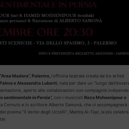
o “Area Madera”, Palermo,
l’officina teatrale creata da tre artisti
 Palma e Alessandra Luberti
, nata per dare un “luogo dell’esser
imentazione, aperto alle collaborazioni con compagnie indipenden
io sentimentale in Persia”,
con i musicisti
Reza Mohsenipour e
ia Cernuto e lo scrittore Alberto Samonà, che ci accompagnerà
 del poema “Il Verbo degli Uccelli”, Mantiq Al-Tayr, la più celebre
tar.