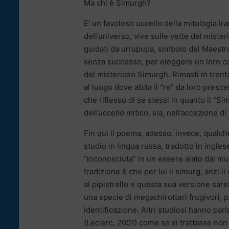
Ma chi è Simurgh?
E’ un favoloso uccello della mitologia i
dell’universo, vive sulle vette del mister
guidati da un’upupa, simbolo del Maestro
senza successo, per eleggere un loro cap
del misterioso Simurgh. Rimasti in trent
al luogo dove abita il “re” da loro presce
che riflesso di se stessi in quanto il “Si
dell’uccello mitico, sia, nell’accezione di 
Fin qui il poema, adesso, invece, qualc
studio in lingua russa, tradotto in ingle
“inconosciuta” in un essere alato dal mus
tradizione è che per lui il simurg, anzi
al pipistrello e questa sua versione sare
una specie di megachirotteri frugivori, 
identificazione. Altri studiosi hanno pa
(Leclerc, 2001) come se si trattasse non d