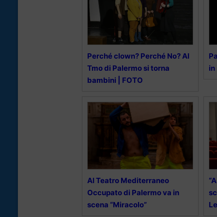
Perché clown? Perché No? Al
Pa
Tmo di Palermo si torna
in
bambini | FOTO
Al Teatro Mediterraneo
“A
Occupato di Palermo va in
sc
scena “Miracolo”
Le