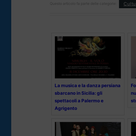
Cultu
Questo articolo fa parte delle categorie:
La musica e la danza persiana
Fo
sbarcano in Sicilia: gli
n
spettacoli a Palermo e
st
Agrigento