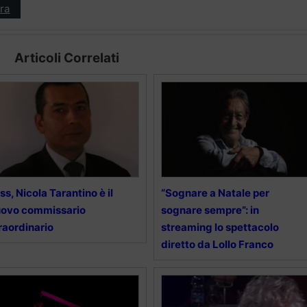
ra
Articoli Correlati
ss, Nicola Tarantino è il
“Sognare a Natale per
uovo commissario
sognare sempre”: in
raordinario
streaming lo spettacolo
diretto da Lollo Franco