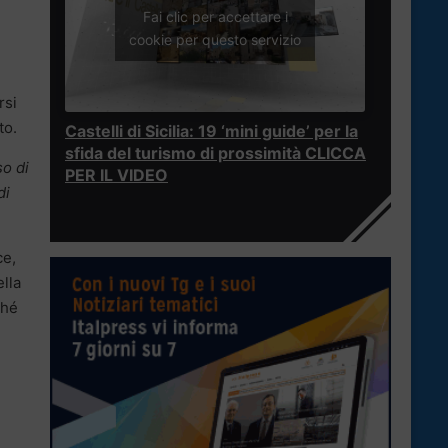
Fai clic per accettare i
cookie per questo servizio
rsi
to.
Castelli di Sicilia: 19 ‘mini guide’ per la
sfida del turismo di prossimità CLICCA
so di
PER IL VIDEO
di
ce,
ella
hé