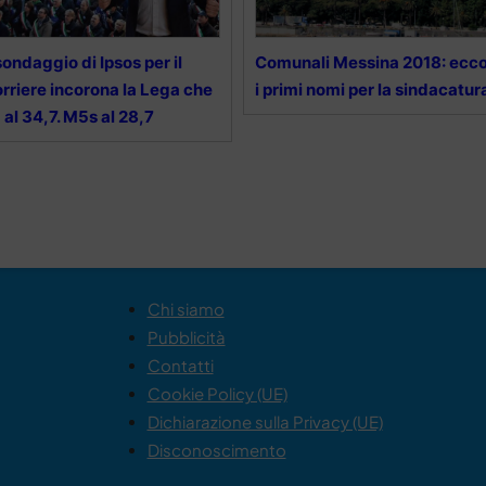
 sondaggio di Ipsos per il
Comunali Messina 2018: ecc
rriere incorona la Lega che
i primi nomi per la sindacatur
 al 34,7. M5s al 28,7
Chi siamo
Pubblicità
Contatti
Cookie Policy (UE)
Dichiarazione sulla Privacy (UE)
Disconoscimento