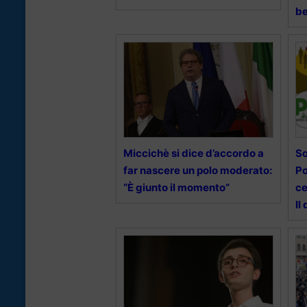
be
Miccichè si dice d’accordo a
So
far nascere un polo moderato:
Po
“È giunto il momento”
ce
Il