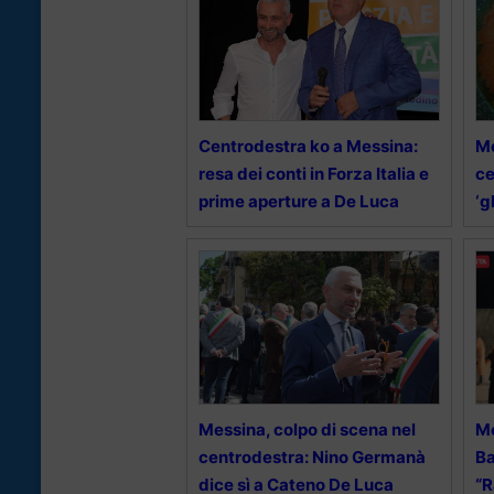
Centrodestra ko a Messina:
Me
resa dei conti in Forza Italia e
ce
prime aperture a De Luca
‘g
Messina, colpo di scena nel
Me
centrodestra: Nino Germanà
Ba
dice sì a Cateno De Luca
“R