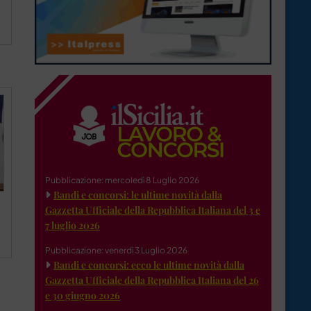
Pubblicazione: mercoledì 8 Luglio 2026
Bandi e concorsi: le ultime novità dalla
Gazzetta Ufficiale della Repubblica Italiana del 3 e
7 luglio 2026
Pubblicazione: venerdì 3 Luglio 2026
Bandi e concorsi: ecco le ultime novità dalla
Gazzetta Ufficiale della Repubblica Italiana del 26
e 30 giugno 2026