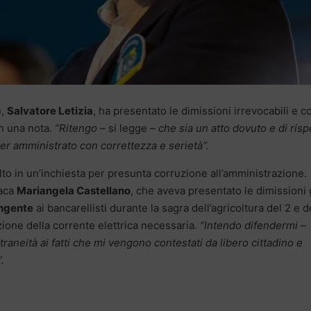
)
,
Salvatore Letizia
, ha presentato le dimissioni irrevocabili e c
on una nota.
“Ritengo
– si legge –
che sia un atto dovuto e di risp
aver amministrato con correttezza e serietà”.
lto in un’inchiesta per presunta corruzione all’amministrazione.
daca
Mariangela Castellano
, che aveva presentato le dimissioni 
ngente
ai bancarellisti durante la sagra dell’agricoltura del 2 e d
ne della corrente elettrica necessaria.
“Intendo difendermi
–
raneità ai fatti che mi vengono contestati da libero cittadino e
.