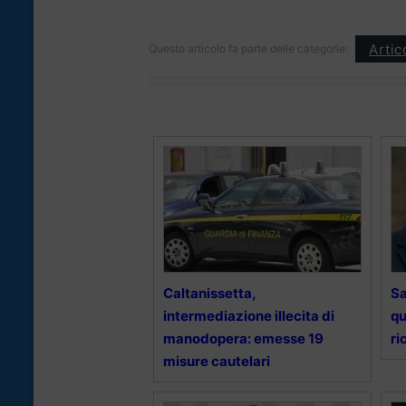
Artic
Questo articolo fa parte delle categorie:
Caltanissetta,
Sa
intermediazione illecita di
qu
manodopera: emesse 19
ri
misure cautelari