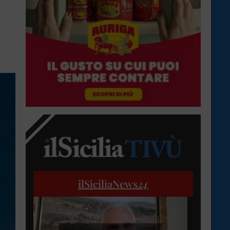
ilSiciliaNews
24