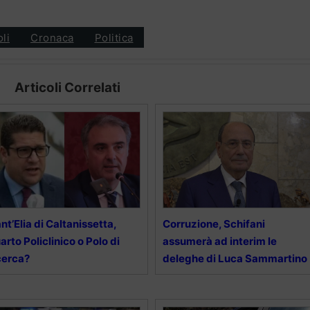
oli
Cronaca
Politica
Articoli Correlati
nt’Elia di Caltanissetta,
Corruzione, Schifani
arto Policlinico o Polo di
assumerà ad interim le
cerca?
deleghe di Luca Sammartino