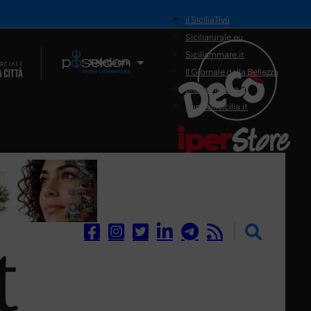
il SiciliaTivù
Siciliarurale.eu
Siciliammare.it
Il Network
Il Giornale della Bellezza
Siciliamedica.it
Sanitainsicilia.it