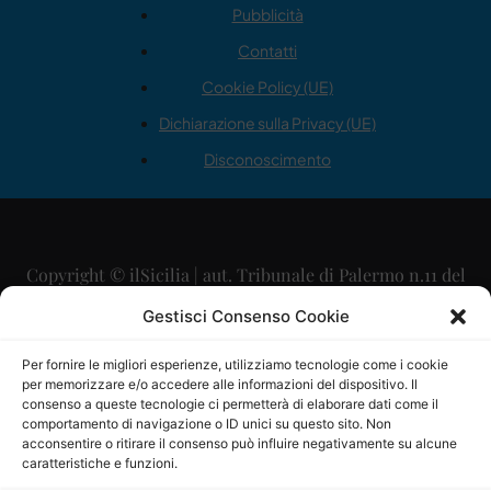
Pubblicità
Contatti
Cookie Policy (UE)
Dichiarazione sulla Privacy (UE)
Disconoscimento
Copyright © ilSicilia | aut. Tribunale di Palermo n.11 del
29/09/2015
Gestisci Consenso Cookie
Editore: Mercurio Comunicazione Soc. Coop. A.R.L.
Per fornire le migliori esperienze, utilizziamo tecnologie come i cookie
per memorizzare e/o accedere alle informazioni del dispositivo. Il
Direttore Editoriale: Maurizio Scaglione
consenso a queste tecnologie ci permetterà di elaborare dati come il
comportamento di navigazione o ID unici su questo sito. Non
Direttore Responsabile: Maria Calabrese
acconsentire o ritirare il consenso può influire negativamente su alcune
caratteristiche e funzioni.