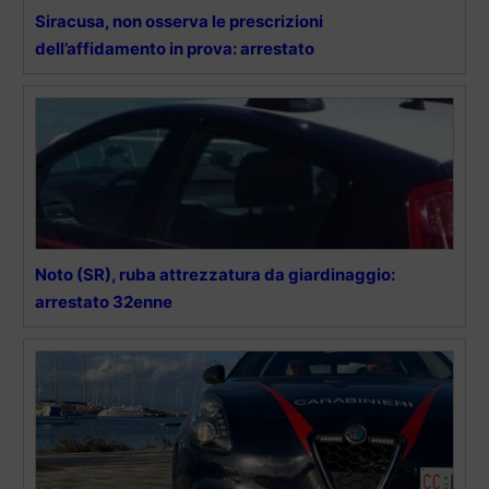
Siracusa, non osserva le prescrizioni
dell’affidamento in prova: arrestato
Noto (SR), ruba attrezzatura da giardinaggio:
arrestato 32enne