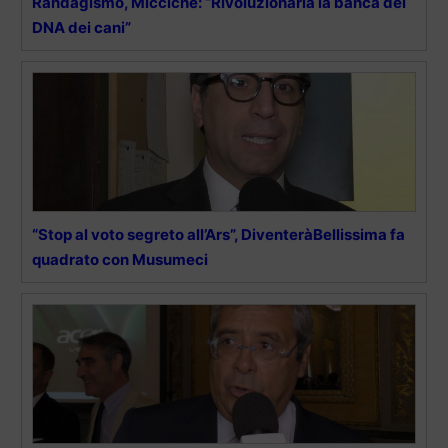
Randagismo, Micciché: “Rivoluzionaria la banca del
DNA dei cani”
“Stop al voto segreto all’Ars”, DiventeràBellissima fa
quadrato con Musumeci