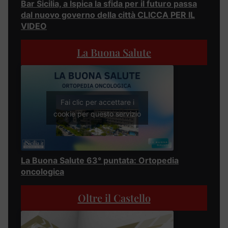
Bar Sicilia, a Ispica la sfida per il futuro passa
dal nuovo governo della città CLICCA PER IL
VIDEO
La Buona Salute
Fai clic per accettare i
cookie per questo servizio
La Buona Salute 63° puntata: Ortopedia
oncologica
Oltre il Castello