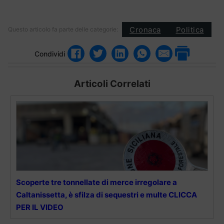
Cronaca
Politica
Questo articolo fa parte delle categorie:
Condividi
Articoli Correlati
Scoperte tre tonnellate di merce irregolare a
Caltanissetta, è sfilza di sequestri e multe CLICCA
PER IL VIDEO