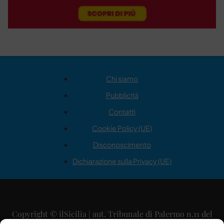
Chi siamo
Pubblicità
Contatti
Cookie Policy (UE)
Disconoscimento
Dichiarazione sulla Privacy (UE)
Copyright © ilSicilia | aut. Tribunale di Palermo n.11 del