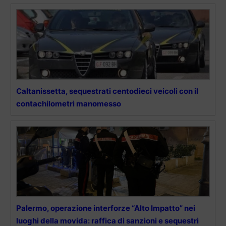
Caltanissetta, sequestrati centodieci veicoli con il
contachilometri manomesso
Palermo, operazione interforze “Alto Impatto” nei
luoghi della movida: raffica di sanzioni e sequestri