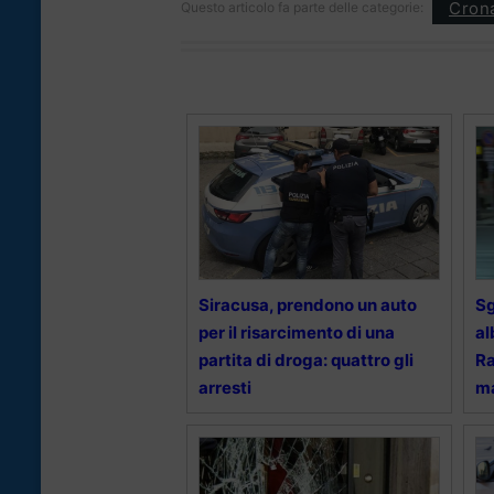
Cron
Questo articolo fa parte delle categorie:
Siracusa, prendono un auto
Sg
per il risarcimento di una
al
partita di droga: quattro gli
Ra
arresti
ma