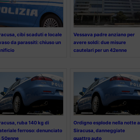
racusa, cibi scaduti e locale
Vessava padre anziano per
vaso da parassiti: chiuso un
avere soldi: due misure
nificio
cautelari per un 42enne
racusa, ruba 140 kg di
Ordigno esplode nella notte a
teriale ferroso: denunciato
Siracusa, danneggiate
n 50enne
quattro auto