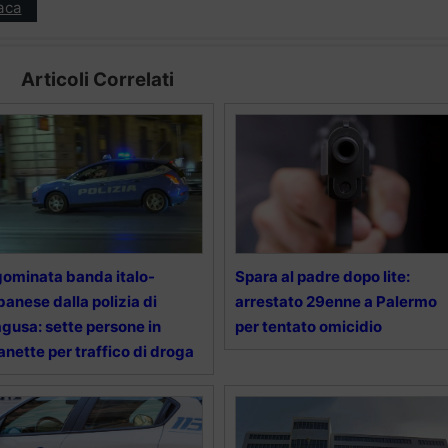
aca
Articoli Correlati
ominata banda italo-
Spara al padre dopo lite:
banese dalla polizia di
arrestato 29enne a Palermo
gusa: sette persone in
per tentato omicidio
nette per traffico di droga