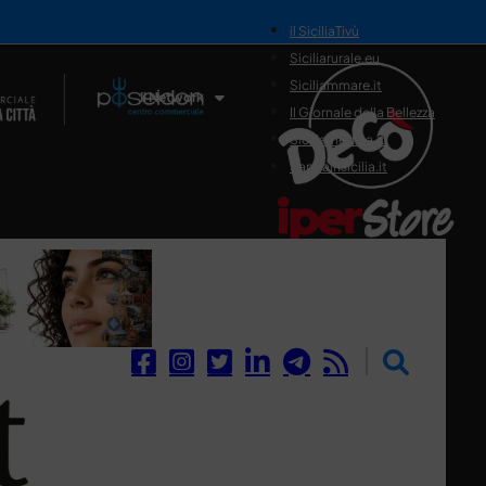
il SiciliaTivù
Siciliarurale.eu
Siciliammare.it
Il Network
Il Giornale della Bellezza
Siciliamedica.it
Sanitainsicilia.it