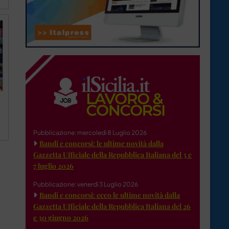
Pubblicazione: mercoledì 8 Luglio 2026
Bandi e concorsi: le ultime novità dalla
Gazzetta Ufficiale della Repubblica Italiana del 3 e
7 luglio 2026
Pubblicazione: venerdì 3 Luglio 2026
Bandi e concorsi: ecco le ultime novità dalla
Gazzetta Ufficiale della Repubblica Italiana del 26
e 30 giugno 2026