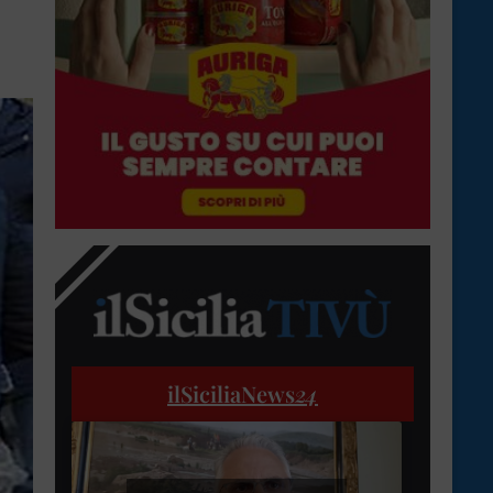
ilSiciliaNews
24