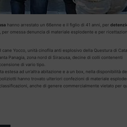
usa
hanno arrestato un 66enne e il figlio di 41 anni, per
detenzi
, per omessa denuncia di materiale esplodente e per ricettazio
el cane Yocco, unità cinofila anti esplosivo della Questura di Cata
anta Panagia, zona nord di Siracusa, decine di colli contenenti
ccensione di vario tipo.
 estesa ad un’altra abitazione e a un box, nella disponibilità de
 poliziotti hanno trovato ulteriori confezioni di materiale esplod
 e classificazioni, anche di genere commercialmente vietato per q