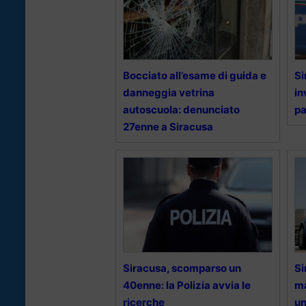
Bocciato all’esame di guida e
Si
danneggia vetrina
in
autoscuola: denunciato
pa
27enne a Siracusa
Siracusa, scomparso un
Si
40enne: la Polizia avvia le
ma
ricerche
u