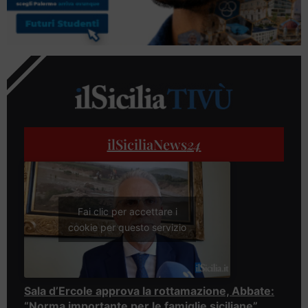
ilSiciliaNews
24
Fai clic per accettare i
cookie per questo servizio
Sala d’Ercole approva la rottamazione, Abbate:
“Norma importante per le famiglie siciliane”