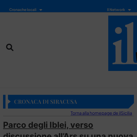
Cronache locali
Il Network
CRONACA DI SIRACUSA
Torna alla homepage de ilSicilia
Parco degli Iblei, verso
discussione all’Ars su una nuova