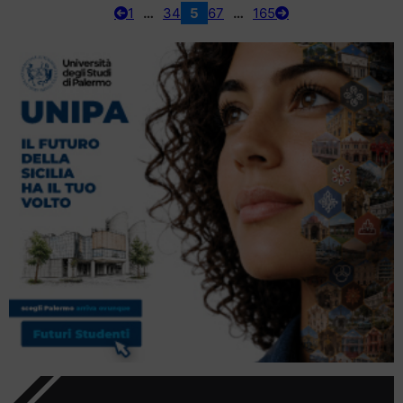
1
…
3
4
5
6
7
…
165