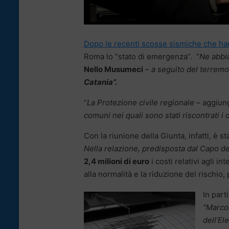
Dopo le recenti scosse sismiche che hann
Roma lo “stato di emergenza”. “
Ne abbia
Nello Musumeci
–
a seguito del terremot
Catania”.
“
La Protezione civile regionale
– aggiun
comuni nei quali sono stati riscontrati i
Con la riunione della Giunta, infatti, è st
Nella relazione, predisposta dal Capo de
2,4 milioni di euro
i costi relativi agli in
alla normalità e la riduzione del rischio
In part
“Marco
dell’El