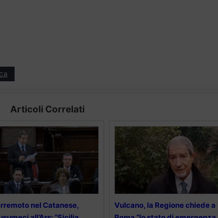
ica
Articoli Correlati
rremoto nel Catanese,
Vulcano, la Regione chiede a
sumeci all’Ars: “Sicilia
Roma “lo stato di emergenza