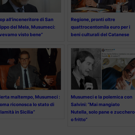
op all’inceneritore di San
Regione, pronti oltre
lippo del Mela, Musumeci:
quattrocentomila euro per i
vevamo visto bene”
beni culturali del Catanese
lerta maltempo, Musumeci :
Musumeci e la polemica con
oma riconosca lo stato di
Salvini: “Mai mangiato
lamità in Sicilia”
Nutella, solo pane e zucchero
o fritto”