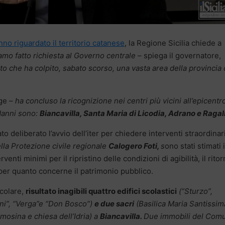
o riguardato il territorio catanese
, la Regione Sicilia chiede a
mo fatto richiesta al Governo centrale
– spiega il governatore,
o che ha colpito, sabato scorso, una vasta area della provincia 
ge –
ha concluso la ricognizione nei centri più vicini all’epicentro
 danni sono:
Biancavilla, Santa Maria di Licodia, Adrano e Raga
ato deliberato l’avvio dell’iter per chiedere interventi straordinari
lla Protezione civile regionale
Calogero Foti,
s
ono stati stimati 
terventi minimi per il ripristino delle condizioni di agibilità, il rito
, per quanto concerne il patrimonio pubblico.
icolare,
risultato inagibili quattro edifici scolastici
(“Sturzo”,
ni”, “Verga”e “Don Bosco”)
e due sacri
(Basilica Maria Santissim
emosina e chiesa dell’Idria) a
Biancavilla.
Due immobili del Com