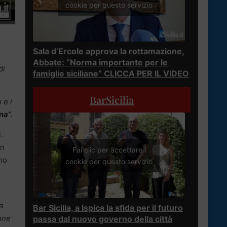
cookie per questo servizio
Sala d’Ercole approva la rottamazione,
Abbate: “Norma importante per le
di
famiglie siciliane” CLICCA PER IL VIDEO
BarSicilia
 e i
lna
“.
.
in
Fai clic per accettare i
rno
cookie per questo servizio
a
Bar Sicilia, a Ispica la sfida per il futuro
une
passa dal nuovo governo della città