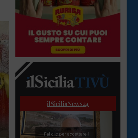
ilSiciliaNews
24
Fai clic per accettare i