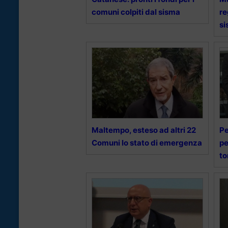
comuni colpiti dal sisma
re
si
Maltempo, esteso ad altri 22
Pe
Comuni lo stato di emergenza
pe
to