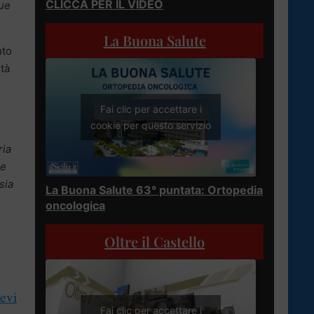
CLICCA PER IL VIDEO
ue
La Buona Salute
nto
ità
Fai clic per accettare i
cookie per questo servizio
ria
 e
sia
La Buona Salute 63° puntata: Ortopedia
oncologica
Oltre il Castello
ievi
Fai clic per accettare i