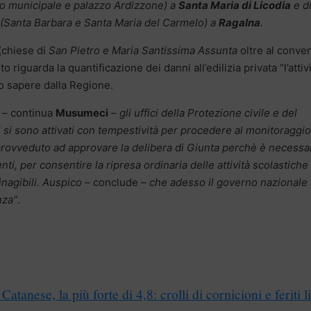
zo municipale e palazzo Ardizzone) a
Santa Maria di Licodia
e d
 (Santa Barbara e Santa Maria del Carmelo) a
Ragalna
.
(chiese di
San Pietro e Maria Santissima Assunta
oltre al conve
o riguarda la quantificazione dei danni all’edilizia privata “l’attiv
o sapere dalla Regione.
– continua
Musumeci
–
gli uffici della Protezione civile e del
i si sono attivati con tempestività per procedere al monitoraggio
 provveduto ad approvare la delibera di Giunta perchè è necessa
i, per consentire la ripresa ordinaria delle attività scolastiche
 inagibili. Auspico –
conclude
– che adesso il governo nazionale 
nza”
.
atanese, la più forte di 4,8: crolli di cornicioni e feriti l