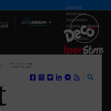
il SiciliaTivù
Siciliarurale.eu
Siciliammare.it
Il Network
Il Giornale della Bellezza
Siciliamedica.it
Sanitainsicilia.it