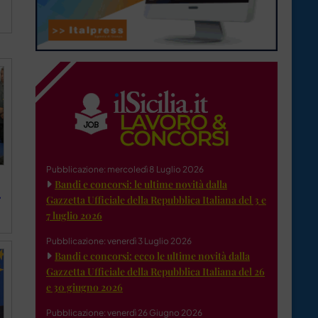
Pubblicazione: mercoledì 8 Luglio 2026
Bandi e concorsi: le ultime novità dalla
r
Gazzetta Ufficiale della Repubblica Italiana del 3 e
7 luglio 2026
Pubblicazione: venerdì 3 Luglio 2026
Bandi e concorsi: ecco le ultime novità dalla
Gazzetta Ufficiale della Repubblica Italiana del 26
e 30 giugno 2026
Pubblicazione: venerdì 26 Giugno 2026