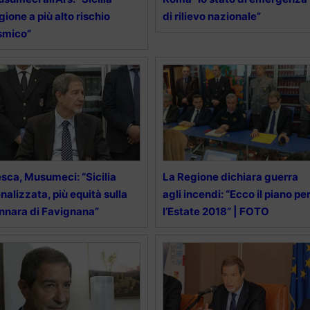
gione a più alto rischio
di rilievo nazionale”
smico”
sca, Musumeci: “Sicilia
La Regione dichiara guerra
nalizzata, più equità sulla
agli incendi: “Ecco il piano pe
nnara di Favignana”
l’Estate 2018” | FOTO