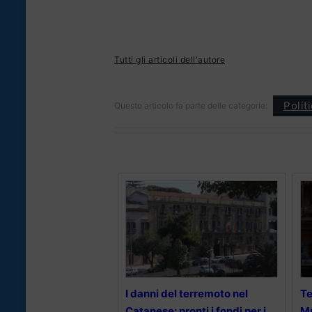
Tutti gli articoli dell'autore
Polit
Questo articolo fa parte delle categorie:
I danni del terremoto nel
Te
Catanese: pronti i fondi per i
Mu