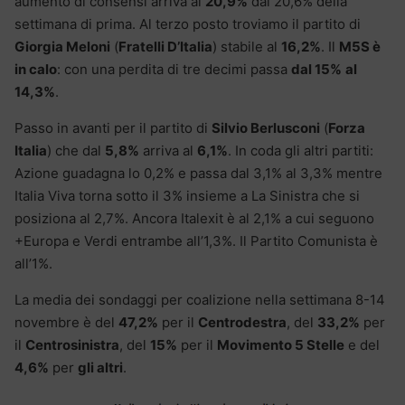
aumento di consensi arriva al
20,9%
dal 20,6% della
settimana di prima. Al terzo posto troviamo il partito di
Giorgia Meloni
(
Fratelli D’Italia
) stabile al
16,2%
. Il
M5S è
in calo
: con una perdita di tre decimi passa
dal 15%
al
14,3%
.
Passo in avanti per il partito di
Silvio Berlusconi
(
Forza
Italia
) che dal
5,8%
arriva al
6,1%
. In coda gli altri partiti:
Azione guadagna lo 0,2% e passa dal 3,1% al 3,3% mentre
Italia Viva torna sotto il 3% insieme a La Sinistra che si
posiziona al 2,7%. Ancora Italexit è al 2,1% a cui seguono
+Europa e Verdi entrambe all’1,3%. Il Partito Comunista è
all’1%.
La media dei sondaggi per coalizione nella settimana 8-14
novembre è del
47,2%
per il
Centrodestra
, del
33,2%
per
il
Centrosinistra
, del
15%
per il
Movimento 5 Stelle
e del
4,6%
per
gli altri
.