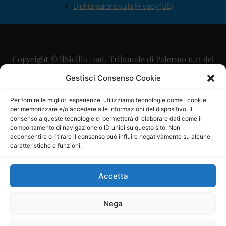
Dichiarazione sulla Privacy (UE)
Copyright © ilSicilia | aut. Tribunale di Palermo n.11 del
29/09/2015
Gestisci Consenso Cookie
Editore: Mercurio Comunicazione Soc. Coop. A.R.L.
Per fornire le migliori esperienze, utilizziamo tecnologie come i cookie
per memorizzare e/o accedere alle informazioni del dispositivo. Il
Direttore Editoriale: Maurizio Scaglione
consenso a queste tecnologie ci permetterà di elaborare dati come il
comportamento di navigazione o ID unici su questo sito. Non
Direttore Responsabile: Maria Calabrese
acconsentire o ritirare il consenso può influire negativamente su alcune
caratteristiche e funzioni.
p.zza Sant’Oliva, 9 – 90141 – Palermo – 091335557
P.IVA: 06334930820
Accetta
Mercurio Comunicazione Società Cooperativa a r.l. è
iscritta al Registro degli Operatori di Comunicazione al
Nega
numero 26988