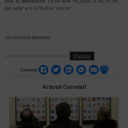
dice “si, abbastanza”. L’8,8% dice “no, poca”, il 49,7% “no,
per nulla” e lo 0,7% dice “non so”.
Tutti gli articoli dell'autore
Politica
Questo articolo fa parte delle categorie:
Condividi
Articoli Correlati