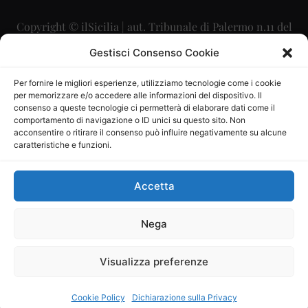
Copyright © ilSicilia | aut. Tribunale di Palermo n.11 del
29/09/2015
Gestisci Consenso Cookie
Editore: Mercurio Comunicazione Soc. Coop. A.R.L.
Per fornire le migliori esperienze, utilizziamo tecnologie come i cookie
per memorizzare e/o accedere alle informazioni del dispositivo. Il
Direttore Editoriale: Maurizio Scaglione
consenso a queste tecnologie ci permetterà di elaborare dati come il
comportamento di navigazione o ID unici su questo sito. Non
Direttore Responsabile: Maria Calabrese
acconsentire o ritirare il consenso può influire negativamente su alcune
caratteristiche e funzioni.
p.zza Sant’Oliva, 9 – 90141 – Palermo – 091335557
P.IVA: 06334930820
Accetta
Mercurio Comunicazione Società Cooperativa a r.l. è
iscritta al Registro degli Operatori di Comunicazione al
Nega
numero 26988
Visualizza preferenze
Sito gestito da
La Digitale srl
–
info@ladigitale.it
Cookie Policy
Dichiarazione sulla Privacy