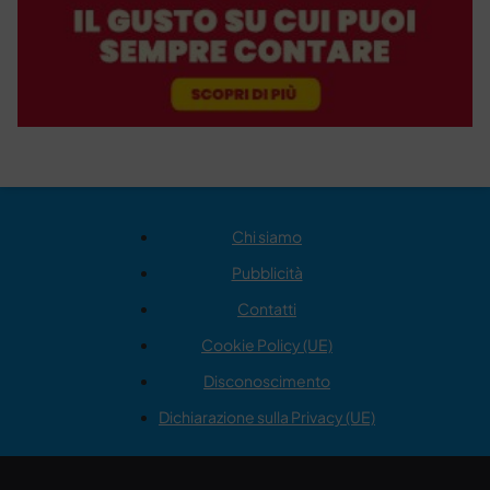
Chi siamo
Pubblicità
Contatti
Cookie Policy (UE)
Disconoscimento
Dichiarazione sulla Privacy (UE)