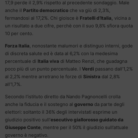
17,9 perde il 2,9% rispetto al precedente sondaggio. Male
anche il
Partito democratico
che va giù di 2,3%,
fermandosi al 17,2%. Chi gioisce è
Fratelli d’Italia,
vicina a
un risultato a due cifre, perchè con il suo 9,8% sfiora quota
10 per cento.
Forza Italia
, nonostante malumori e distinguo interni, gode
di discreta salute ed è data al 6,2% con la medesima
percentuale di
Italia viva
di Matteo Renzi, che guadagna
poco più di un punto percentuale. I
Verdi
passano dall’1,2%
al 2,2% mentre arretrano le forze di
Sinistra
dal 2,8%
all’1,7%.
Secondo l’istituto diretto da Nando Pagnoncelli crolla
anche la fiducia e il sostegno al
governo
da parte degli
elettori: soltanto il 36% degli intervistati esprime un
giudizio positivo sull’
esecutivo giallorosso guidato da
Giuseppe Conte
, mentre per il 50% il giudizio sull’attuale
governo è negativo.