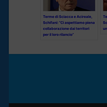
Terme di Sciacca e Acireale,
Te
Schifani: “Ci aspettiamo piena
Sc
collaborazione dai territori
un
per il loro rilancio”