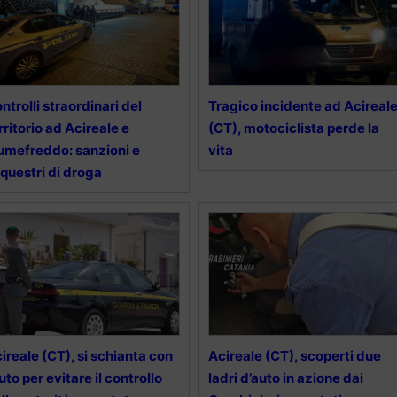
ntrolli straordinari del
Tragico incidente ad Acireal
rritorio ad Acireale e
(CT), motociclista perde la
umefreddo: sanzioni e
vita
questri di droga
ireale (CT), si schianta con
Acireale (CT), scoperti due
auto per evitare il controllo
ladri d’auto in azione dai