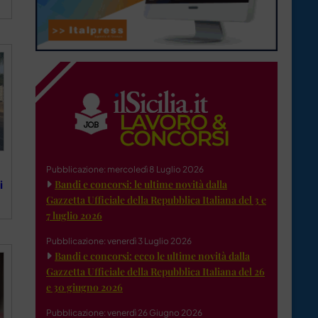
Pubblicazione: mercoledì 8 Luglio 2026
Bandi e concorsi: le ultime novità dalla
i
Gazzetta Ufficiale della Repubblica Italiana del 3 e
7 luglio 2026
Pubblicazione: venerdì 3 Luglio 2026
Bandi e concorsi: ecco le ultime novità dalla
Gazzetta Ufficiale della Repubblica Italiana del 26
e 30 giugno 2026
Pubblicazione: venerdì 26 Giugno 2026