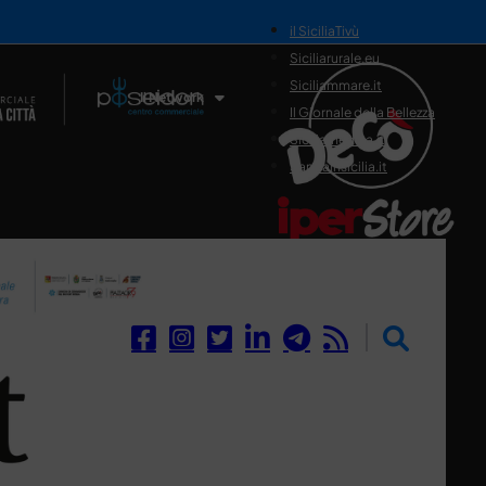
il SiciliaTivù
Siciliarurale.eu
Siciliammare.it
Il Network
Il Giornale della Bellezza
Siciliamedica.it
Sanitainsicilia.it