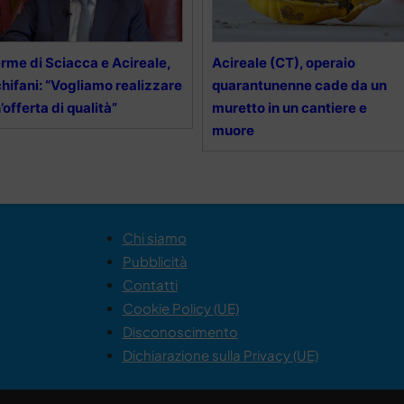
rme di Sciacca e Acireale,
Acireale (CT), operaio
hifani: “Vogliamo realizzare
quarantunenne cade da un
’offerta di qualità”
muretto in un cantiere e
muore
Chi siamo
Pubblicità
Contatti
Cookie Policy (UE)
Disconoscimento
Dichiarazione sulla Privacy (UE)