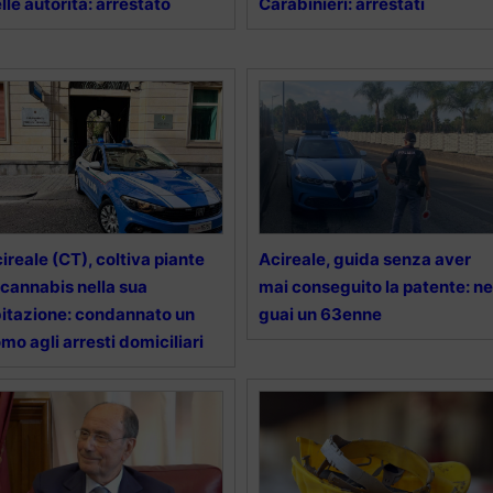
lle autorità: arrestato
Carabinieri: arrestati
ireale (CT), coltiva piante
Acireale, guida senza aver
 cannabis nella sua
mai conseguito la patente: ne
itazione: condannato un
guai un 63enne
mo agli arresti domiciliari