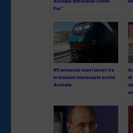
Acireale attraverso i fondi
de
Fsc”
Rfi annuncia nuovi lavori: tra
Ac
le stazioni interessate anche
di
Acireale
ab
uo