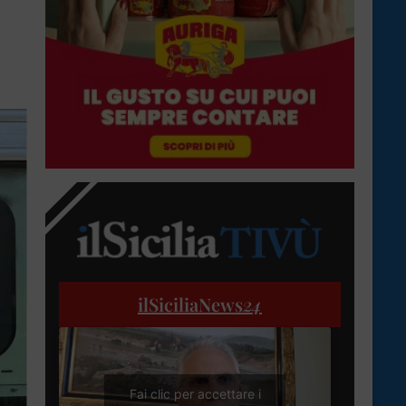
ilSiciliaNews
24
Fai clic per accettare i