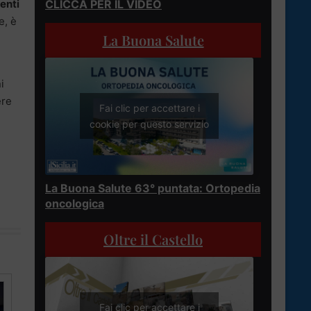
CLICCA PER IL VIDEO
enti
e, è
La Buona Salute
i
ere
Fai clic per accettare i
cookie per questo servizio
La Buona Salute 63° puntata: Ortopedia
oncologica
Oltre il Castello
Fai clic per accettare i