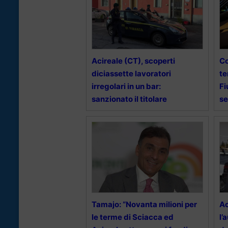
Acireale (CT), scoperti
Co
diciassette lavoratori
te
irregolari in un bar:
Fi
sanzionato il titolare
se
Tamajo: “Novanta milioni per
Ac
le terme di Sciacca ed
l’