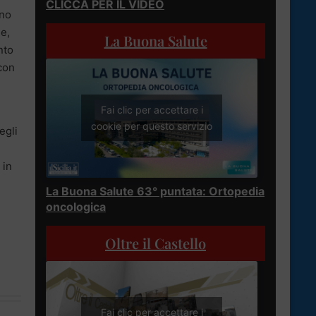
CLICCA PER IL VIDEO
rno
ne,
La Buona Salute
nto
 con
Fai clic per accettare i
cookie per questo servizio
egli
 in
La Buona Salute 63° puntata: Ortopedia
oncologica
Oltre il Castello
Fai clic per accettare i