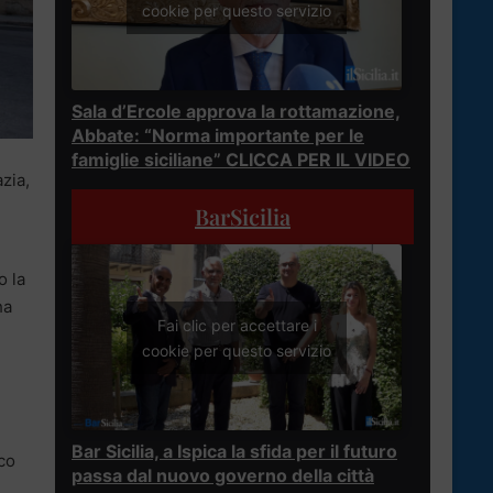
cookie per questo servizio
Sala d’Ercole approva la rottamazione,
Abbate: “Norma importante per le
famiglie siciliane” CLICCA PER IL VIDEO
azia,
BarSicilia
o la
ha
Fai clic per accettare i
cookie per questo servizio
Bar Sicilia, a Ispica la sfida per il futuro
sco
passa dal nuovo governo della città
è