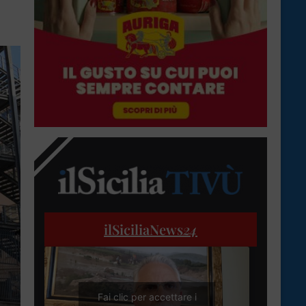
ilSiciliaNews
24
Fai clic per accettare i