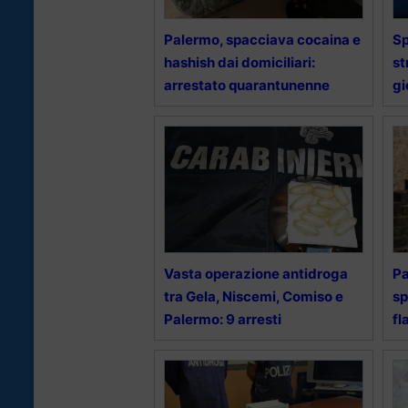
Palermo, spacciava cocaina e
Sp
hashish dai domiciliari:
st
arrestato quarantunenne
gi
Vasta operazione antidroga
Pa
tra Gela, Niscemi, Comiso e
sp
Palermo: 9 arresti
fl