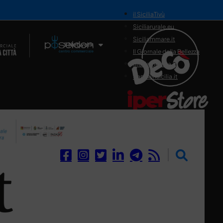
il SiciliaTivù
Siciliarurale.eu
Siciliammare.it
Il Network
Il Giornale della Bellezza
Siciliamedica.it
Sanitainsicilia.it