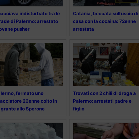
acciava indisturbato tra le
Catania, beccata sull’uscio di
rade di Palermo: arrestato
casa con la cocaina: 72enne
ovane pusher
arrestata
lermo, fermato uno
Trovati con 2 chili di droga a
acciatore 26enne colto in
Palermo: arrestati padre e
agrante allo Sperone
figlio