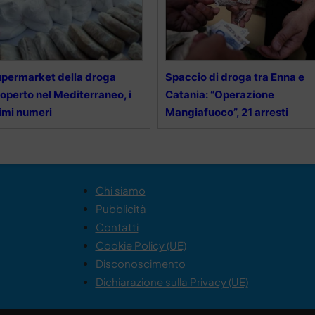
permarket della droga
Spaccio di droga tra Enna e
operto nel Mediterraneo, i
Catania: “Operazione
imi numeri
Mangiafuoco”, 21 arresti
Chi siamo
Pubblicità
Contatti
Cookie Policy (UE)
Disconoscimento
Dichiarazione sulla Privacy (UE)