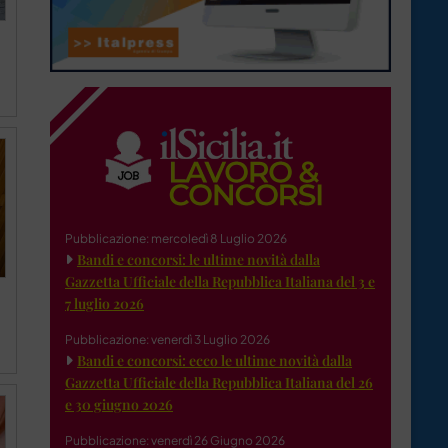
Pubblicazione: mercoledì 8 Luglio 2026
Bandi e concorsi: le ultime novità dalla
Gazzetta Ufficiale della Repubblica Italiana del 3 e
7 luglio 2026
Pubblicazione: venerdì 3 Luglio 2026
Bandi e concorsi: ecco le ultime novità dalla
Gazzetta Ufficiale della Repubblica Italiana del 26
e 30 giugno 2026
Pubblicazione: venerdì 26 Giugno 2026