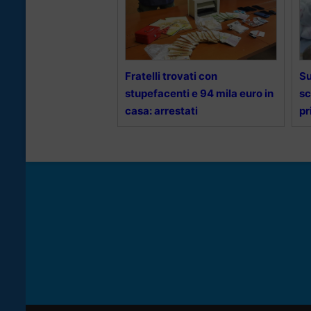
Fratelli trovati con
Su
stupefacenti e 94 mila euro in
sc
casa: arrestati
pr