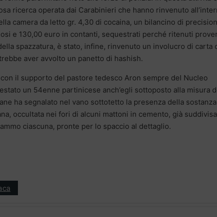
osa ricerca operata dai Carabinieri che hanno rinvenuto all’inte
lla camera da letto gr. 4,30 di cocaina, un bilancino di precisio
osi e 130,00 euro in contanti, sequestrati perché ritenuti prove
o della spazzatura, è stato, infine, rinvenuto un involucro di carta
trebbe aver avvolto un panetto di hashish.
, con il supporto del pastore tedesco Aron sempre del Nucleo
rrestato un 54enne partinicese anch’egli sottoposto alla misura d
il cane ha segnalato nel vano sottotetto la presenza della sostanza
a, occultata nei fori di alcuni mattoni in cemento, già suddivisa
rammo ciascuna, pronte per lo spaccio al dettaglio.
aca