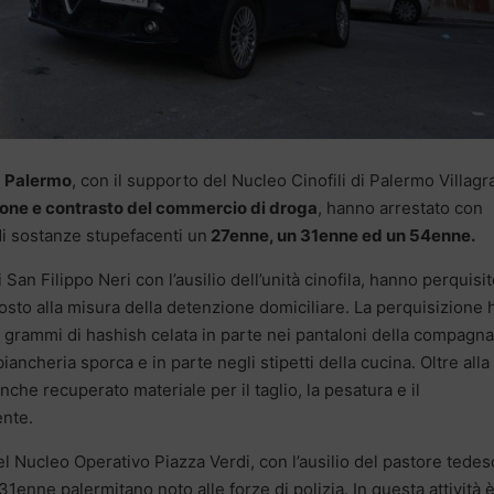
i
Palermo
, con il supporto del Nucleo Cinofili di Palermo Villagr
one e contrasto del commercio di droga
, hanno arrestato con
 di sostanze stupefacenti un
27enne, un 31enne ed un 54enne.
i San Filippo Neri con l’ausilio dell’unità cinofila, hanno perquisit
sto alla misura della detenzione domiciliare. La perquisizione 
50 grammi di hashish celata in parte nei pantaloni della compagna
biancheria sporca e in parte negli stipetti della cucina. Oltre alla
nche recuperato materiale per il taglio, la pesatura e il
ente.
 del Nucleo Operativo Piazza Verdi, con l’ausilio del pastore tede
31enne palermitano noto alle forze di polizia. In questa attività 