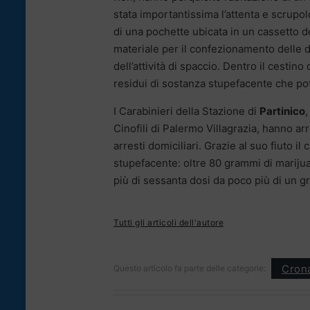
stata importantissima l’attenta e scrupol
di una pochette ubicata in un cassetto de
materiale per il confezionamento delle d
dell’attività di spaccio. Dentro il cestin
residui di sostanza stupefacente che po
I Carabinieri della Stazione di
Partinico
Cinofili di Palermo Villagrazia, hanno a
arresti domiciliari. Grazie al suo fiuto 
stupefacente: oltre 80 grammi di marijuan
più di sessanta dosi da poco più di un g
Tutti gli articoli dell'autore
Cron
Questo articolo fa parte delle categorie: