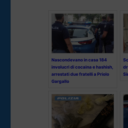
Nascondevano in casa 184
Sc
involucri di cocaina e hashish,
dr
arrestati due fratelli a Priolo
Si
Gargallo